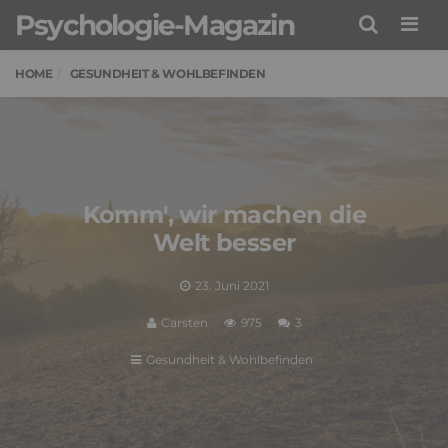
Psychologie-Magazin
Men
HOME
GESUNDHEIT & WOHLBEFINDEN
Komm', wir machen die
Welt besser
23. Juni 2021
Carsten
975
3
Gesundheit & Wohlbefinden