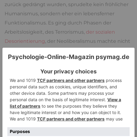
zurück gedrängt wurden, sprudelte kein fröhlicher
Humanismus, sondern eher ein lebensferner
Funktionalismus. Es ging durch Phasen der
Arbeitslosigkeit, des Terrorismus,
der sozialen
Desorientierung
, der Neoliberalismus machte nicht
alle reich, sondern immer mehr Menschen arm, die
Umweltzerstörung und ist ein Thema, das trotz
angestrengter Ignoranz nicht von selbst
verschwunden ist: Der Klimawandel kommt noch
dazu,
wir sind sehr viele Menschen geworden
, die
Migrationsströme nehmen zu und sind nicht
reibungslos, die Renten sind nicht sicher, dafür
stecken wir in einer Phase der neuen kalten
Krieges, inmitten einer Pandemie, die bei uns
gerade Pause macht, bei der man weltweit aber das