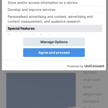
Kapital Delta schreibt. Dazu werden Themen die
Eurozentrismus und Kolonialismus aufgearbeitet
und wie immer man das findet, mit „Weiter so“
gewinnt man inzwischen keine Wahlen mehr.
Irgendwas muss sich ziemlich dringend ändern, nur
was?
Perspektivwechsel
Schaut
man sich
eine
allgemein
beliebte