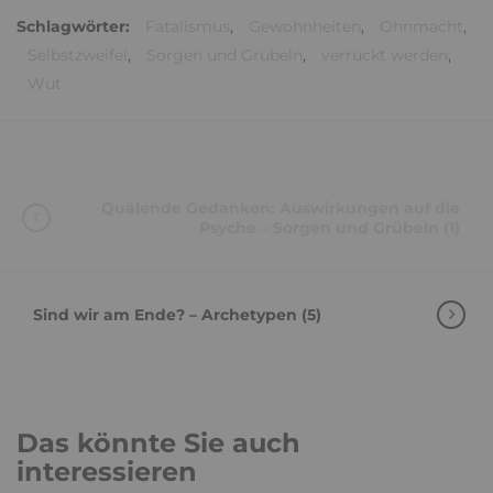
Schlagwörter:
Fatalismus
,
Gewohnheiten
,
Ohnmacht
,
Selbstzweifel
,
Sorgen und Grübeln
,
verrückt werden
,
Wut
Quälende Gedanken: Auswirkungen auf die
Psyche – Sorgen und Grübeln (1)
Sind wir am Ende? – Archetypen (5)
Das könnte Sie auch
interessieren