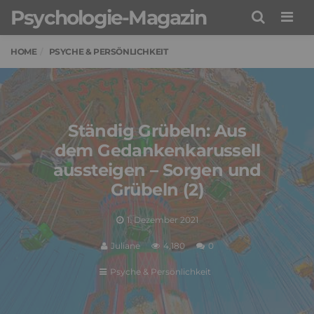
Psychologie-Magazin
Men
HOME
PSYCHE & PERSÖNLICHKEIT
Ständig Grübeln: Aus
dem Gedankenkarussell
aussteigen – Sorgen und
Grübeln (2)
1. Dezember 2021
Juliane
4,180
0
Psyche & Persönlichkeit