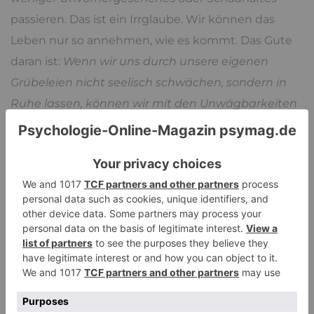
passieren. Das ist ein Irrglaube. Wir können das
Leben nur so annehmen, wie es kommt. Das Gute
daran ist:
Wenn wir uns durch unsere eigenen
Grübeleien nicht seelisch schwächen, sondern in
Ruhe lassen, können wir mit den Unwägbarkeiten
des Lebens viel stärker umgehen.
3. Du bestimmst selbst, was in
deinem Kopf ist
Wir sind Herr unserer Gedanken. Indem wir über
ein Thema nachdenken, verleihen wir ihm mehr
Gewicht. Wir verwenden Energien und Zeit darauf.
Hat dieses Thema überhaupt die Wertigkeit für