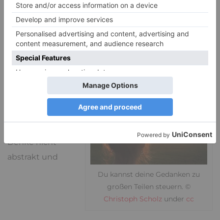
unser Leben, dass wir ihm eine solch große
Aufmerksamkeit schenken?
4. Nimm deinen Selbstwert aus
dem Fokus
Tausche die
Inhalte des
Grübelns aus.
Denke nicht
abstrakt und
Du kannst deine Gedanken zu
großen Teilen steuern. ©
Christoph Scholz
under
cc