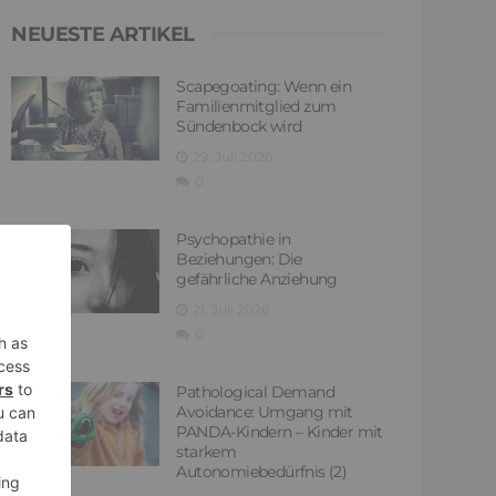
NEUESTE ARTIKEL
Scapegoating: Wenn ein
Familienmitglied zum
Sündenbock wird
29. Juli 2026
0
Psychopathie in
Beziehungen: Die
gefährliche Anziehung
21. Juli 2026
0
Pathological Demand
Avoidance: Umgang mit
PANDA-Kindern – Kinder mit
starkem
Autonomiebedürfnis (2)