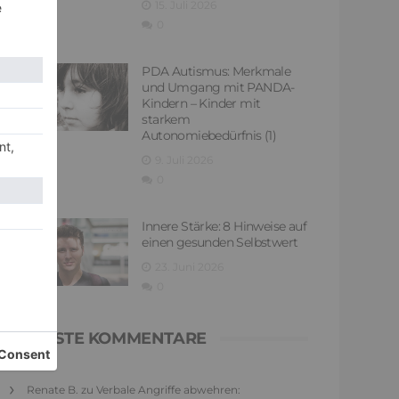
15. Juli 2026
0
PDA Autismus: Merkmale
und Umgang mit PANDA-
Kindern – Kinder mit
starkem
Autonomiebedürfnis (1)
9. Juli 2026
0
Innere Stärke: 8 Hinweise auf
einen gesunden Selbstwert
23. Juni 2026
0
NEUESTE KOMMENTARE
Renate B.
zu
Verbale Angriffe abwehren: