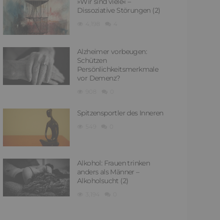
»Wir sind viele« –
Dissoziative Störungen (2)
4,198
4
Alzheimer vorbeugen:
Schützen
Persönlichkeitsmerkmale
vor Demenz?
908
0
Spitzensportler des Inneren
549
0
Alkohol: Frauen trinken
anders als Männer –
Alkoholsucht (2)
3,194
0