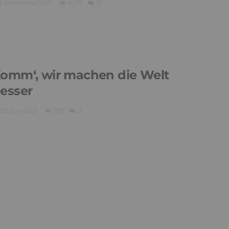
1. Dezember 2021
4,176
0
omm‘, wir machen die Welt
esser
23. Juni 2021
973
3