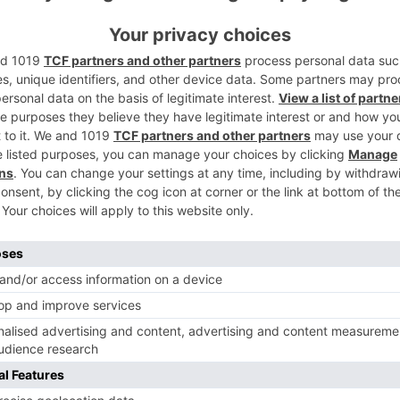
harakter eines Menschen
rkennen: Wie ist jemand
irklich?
n Charakter eines Menschen erkennen kann man nicht
rch Worte, sondern in seinem Verhalten, den Mustern und
aktionen.
25. Februar 2026
26,189
0
euanfang nach Krise: Was hilft,
enn nichts mehr trägt
uanfang nach Krise – wenn nichts mehr trägt, beginnt innere
uordnung. Ein psychologischer Blick auf Umbruch, Angst
d neue Schritte.