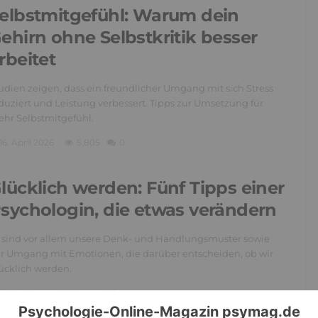
elbstmitgefühl: Warum dein
ehirn ohne Selbstkritik besser
rbeitet
udien zeigen, dass ein freundlicher Umgang mit sich Stress
duziert und Leistung verbessert. Tipps zur Umsetzung für
hr Selbstmitgefühl.
16. April 2026
5,805
0
lücklich werden: Fünf Tipps einer
sychologin, die etwas verändern
 sind vor allem unsere Denk- und Handlungsmuster sowie
r Umgang mit Emotionen, die darüber entscheiden, ob wir
ücklich werden.
31. März 2026
26,669
4