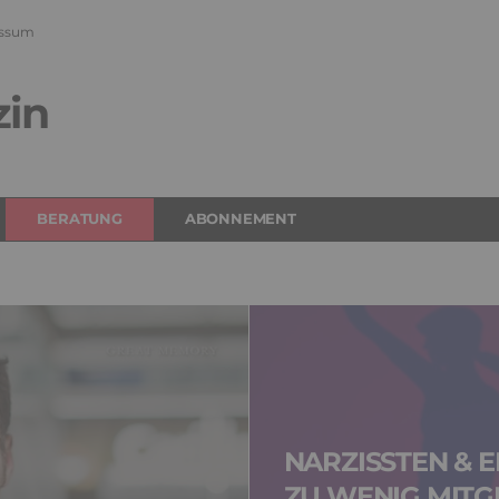
ssum
zin
BERATUNG
ABONNEMENT
NARZISSTEN & E
ZU WENIG MITG