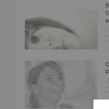
S
G
a
St
re
me
G
P
Es
de
gl