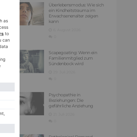
Überlebensmodus: Wie sich
ein Kindheitstrauma im
Erwachsenenalter zeigen
kann
6. August 2026
0
Scapegoating: Wenn ein
Familienmitglied zum
Sündenbock wird
29. Juli 2026
0
Psychopathie in
Beziehungen: Die
gefährliche Anziehung
21. Juli 2026
0
Pathological Demand