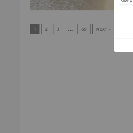
…
1
2
3
69
NEXT »