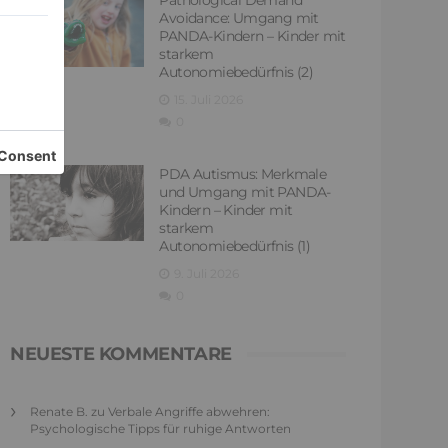
Avoidance: Umgang mit
PANDA-Kindern – Kinder mit
starkem
Autonomiebedürfnis (2)
15. Juli 2026
0
PDA Autismus: Merkmale
und Umgang mit PANDA-
Kindern – Kinder mit
starkem
Autonomiebedürfnis (1)
9. Juli 2026
0
NEUESTE KOMMENTARE
Renate B.
zu
Verbale Angriffe abwehren:
Psychologische Tipps für ruhige Antworten