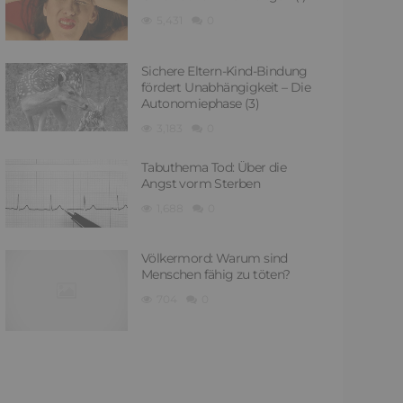
5,431
0
Sichere Eltern-Kind-Bindung
fördert Unabhängigkeit – Die
Autonomiephase (3)
3,183
0
Tabuthema Tod: Über die
Angst vorm Sterben
1,688
0
Völkermord: Warum sind
Menschen fähig zu töten?
704
0