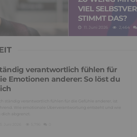
VIEL SELBSTVE
STIMMT DAS?
11. Juni 2026
2,464
EIT
tändig verantwortlich fühlen für
ie Emotionen anderer: So löst du
ich
ch ständig verantwortlich fühlen für die Gefühle anderer, ist
hrend. Wie emotionale Überverantwortung entsteht und wie
 dich abgrenzt.
3. Juni 2026
5,796
0