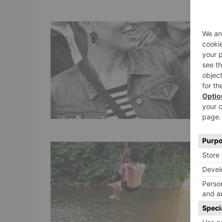
C
e
w
De
du
Re
N
w
Ne
Ne
un