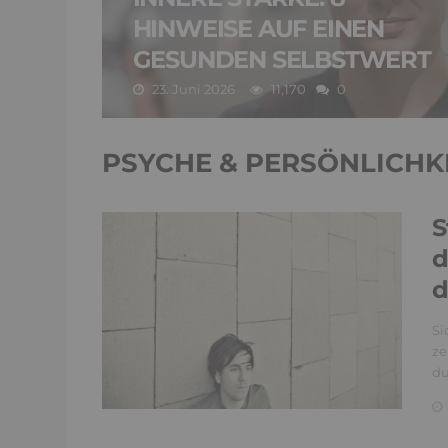
HINWEISE AUF EINEN
GESUNDEN SELBSTWERT
23. Juni 2026
11,170
0
PSYCHE & PERSÖNLICHK
S
d
d
Si
ze
du