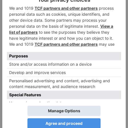
PDA Autismus: Merkmale und Umgang mit
PANDA-Kindern – Kinder mit starkem
Autonomiebedürfnis (1)
9. Juli 2026
0
NEUESTE KOMMENTARE
Renate B.
zu
Verbale Angriffe abwehren: Psychologische Tipps für
ruhige Antworten
HaBa
zu
Verbale Angriffe abwehren: Psychologische Tipps für
ruhige Antworten
Adele
zu
Verbale Angriffe abwehren: Psychologische Tipps für
ruhige Antworten