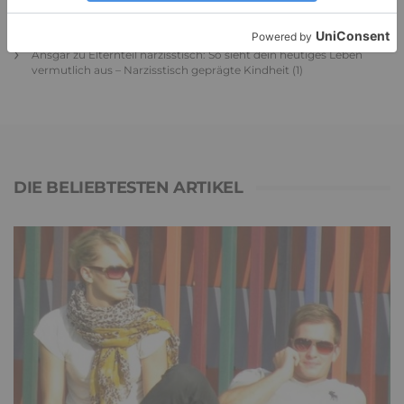
Juliette P.
zu
Merkmale der komplexen Posttraumatischen
Belastungsstörung: Traumafolgen verständlich erklärt
Ansgar
zu
Elternteil narzisstisch: So sieht dein heutiges Leben
vermutlich aus – Narzisstisch geprägte Kindheit (1)
DIE BELIEBTESTEN ARTIKEL