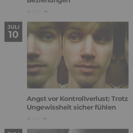
Beziehungen
5,278
2
JULI
10
Angst vor Kontrollverlust: Trotz
Ungewissheit sicher fühlen
4,617
1