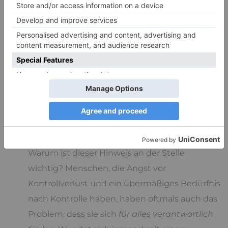
kämpfen. Sie vertrauen einfach nicht genug auf sich
und das Leben. Entscheide dich bewusst dafür zu
vertrauen:
Vertraue in das
Leben
.
Vertraue in deine
eigenen Fähigkeiten
.
Vertraue in
andere Menschen
: Das bedeutet,
dass du ihnen zugestehen kannst, dass auch
sie ihr eigenes Leben bewältigen können.
Warum ist dieser Hinweis an der Stelle
wichtig? Menschen, die Angst vor
Kontrollverlust und ein übermäßiges Bedürfnis
nach Kontrolle haben, haben oftmals auch das
Problem, dass sie sich
für alles verantwortlich