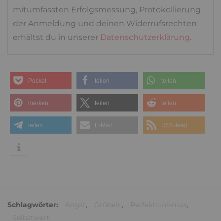
mitumfassten Erfolgsmessung, Protokollierung
der Anmeldung und deinen Widerrufsrechten
erhältst du in unserer
Datenschutzerklärung
.
Pocket
teilen
teilen
merken
teilen
teilen
teilen
E-Mail
RSS-feed
Schlagwörter:
Angst
,
Grübeln
,
Perfektionismus
,
Selbstwert