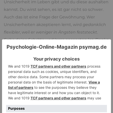
Unsicherheit im Leben gibt und du diese aushalten
kannst. Du wirst sehen, es ist gar nicht so schwer.
Auch das ist eine Frage der Gewöhnung. Wer
Unsicherheiten akzeptieren lernt, wird
gedanklich
flexibler
, weil er
weniger in Ängsten feststeckt
.
Gehe deine Schritte und lasse ansonsten los. Denke
nicht weiter darüber nach. Du wirst sehen, vieles
folgt seinem natürlichen Lauf.
2. Bewusst vertrauen
Wie gesagt: Das Gegengewicht zur Angst und dem
zu starken Wunsch nach Kontrolle ist Vertrauen.
Menschen, die Angst vor Kontrollverlust haben,
haben oft auch mit Selbstwertproblemen zu