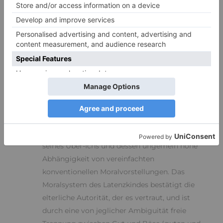
Reichtums, Glücks, der märchenhaften
Phantasterei oder der verklärten Kindheit
überfrachtet ist.“[1]
Dies ist die erste Stufe der
Regression
, eine noch
vergleichsweise gutartige:
„Ein erstes wichtiges Merkmal des Kindes im
Latenzalter ist die Unflexibilität und Starrheit
seines Über-Ichs und dessen ungemein hohe
Abhängigkeit von vereinfachten
konventionellen Moralvorstellungen. Das
Moralsystem des Latenzkindes bestätigt die
elterliche Autorität, der es vertraut, und ist
durch eine von jeglicher Ambiguität freie