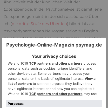
Ähnlichkeit mit der kindlichen Welt der
Latenz
periode. In der Psychoanalyse ist damit jene
Zeitspanne gemeint, in der sich das ödipale Über-
Ich (
die dritte Stufe des Über-Ich
) bildet, bis zur
psychodynamischen Neuorganisation zu Beginn
der Pubertät, betrifft also ein Zeitfenster vom etwa
5. bis zum 10. Lebensjahr. Eine Zeit mit einem
Weltbild, das wesentlich von Vereinfachungen –
oder im Falle der Kinder, von noch Unentwickeltem
– bis zum
Kitsch
vorherrscht. Dieser ist definiert als:
„Ansprechende, behagliche, beruhigende,
sentimentale und überladene
Ausdrucksformen des kulturell dominanten
Stils, der mit konventionellen Symbolen des