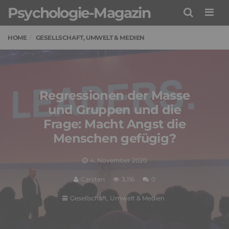
Psychologie-Magazin
Men
HOME
GESELLSCHAFT, UMWELT & MEDIEN
Regressionen der Masse
und Gruppen und die
Frage: Macht Angst die
Menschen gefügig?
4. November 2020
Carsten
3,116
0
Gesellschaft, Umwelt & Medien