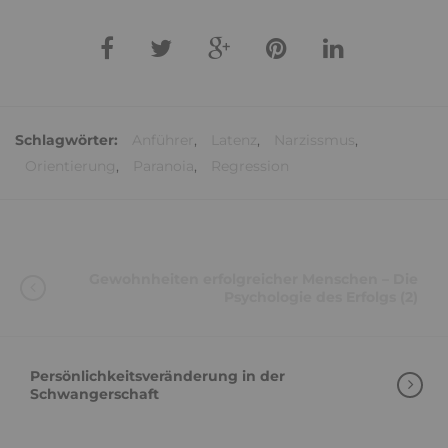
Schlagwörter:
Anführer
,
Latenz
,
Narzissmus
,
Orientierung
,
Paranoia
,
Regression
Gewohnheiten erfolgreicher Menschen – Die
Psychologie des Erfolgs (2)
Persönlichkeitsveränderung in der
Schwangerschaft