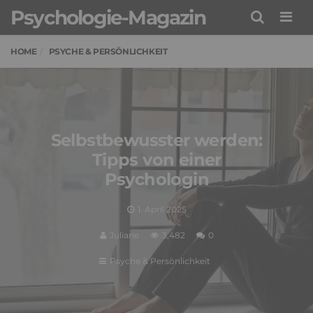
Psychologie-Magazin
Men
HOME
PSYCHE & PERSÖNLICHKEIT
Selbstbewusster werden:
Tipps von einer
Psychologin
1. April 2025
Juliane
3,482
0
Psyche & Persönlichkeit