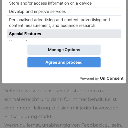
unsicher fühlst, gib dir selbst einen Moment Zeit.
Sag zum Beispiel: »Ich überlege es mir und gebe dir
später Bescheid.« So hast du die Möglichkeit,
bewusst zu entscheiden, statt aus Reflex »Ja« zu
sagen.
Dein Selbstbewusstsein
liegt in deiner Hand
Selbstbewusstsein ist kein Zustand, den man
einmal erreicht und dann für immer behält. Es ist
eine innere Haltung, die sich mit jeder bewussten
Entscheidung stärkt.
Wenn du lernst, unabhängig von Feedback zu sein,