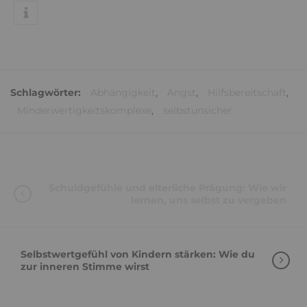
Schlagwörter:
Abhängigkeit
,
Angst
,
Hilfsbereitschaft
,
Minderwertigkeitskomplexe
,
selbstunsicher
Schuldgefühle und elterliche Prägung: Wie wir
lernen, uns selbst zu vergeben
Selbstwertgefühl von Kindern stärken: Wie du
zur inneren Stimme wirst