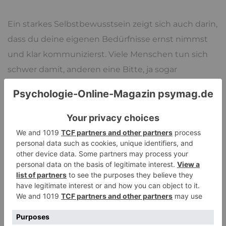
Ein starkes Selbstbewusstsein zeigt sich auch darin,
dass du deine eigenen Bedürfnisse ernst nimmst
und klar kommunizierst. Viele Menschen tun sich
schwer damit, anderen eine Bitte, ja sogar
Forderung abzuschlagen, sie können einfach nicht
»Nein« sagen. Denn sie befürchten, andere zu
enttäuschen und dann abgelehnt oder
ausgegrenzt zu werden. Das ist eine Urangst.
Schließlich hätten wir ohne den Anschluss an eine
Gruppe in früheren Zeiten nicht überleben können.
Doch Grenzen zu setzen ist kein Zeichen von
Egoismus – es ist ein Zeichen von Selbstachtung.
Ein hilfreicher Tipp: Wenn du dich bei einer Bitte