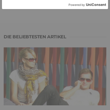
Ansgar
zu
Elternteil narzisstisch: So sieht dein heutiges Leben
vermutlich aus – Narzisstisch geprägte Kindheit (1)
DIE BELIEBTESTEN ARTIKEL