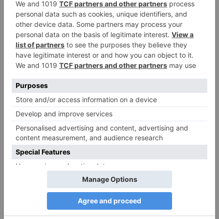
PDA Autismus: Merkmale und Umgang mit
PANDA-Kindern – Kinder mit starkem
Autonomiebedürfnis (1)
9. Juli 2026
0
NEUESTE KOMMENTARE
Renate B.
zu
Verbale Angriffe abwehren: Psychologische Tipps für
ruhige Antworten
HaBa
zu
Verbale Angriffe abwehren: Psychologische Tipps für
ruhige Antworten
Adele
zu
Verbale Angriffe abwehren: Psychologische Tipps für
ruhige Antworten
Juliette P.
zu
Merkmale der komplexen Posttraumatischen
Belastungsstörung: Traumafolgen verständlich erklärt