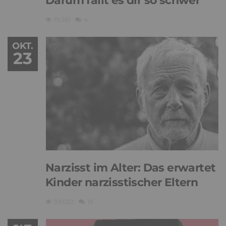
Darum fällt es dir so schwer
19,261
4
OKT.
23
Narzisst im Alter: Das erwartet
Kinder narzisstischer Eltern
59,022
18