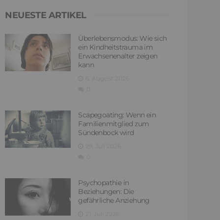
NEUESTE ARTIKEL
Überlebensmodus: Wie sich
ein Kindheitstrauma im
Erwachsenenalter zeigen
kann
6. August 2026
0
Scapegoating: Wenn ein
Familienmitglied zum
Sündenbock wird
29. Juli 2026
0
Psychopathie in
Beziehungen: Die
gefährliche Anziehung
21. Juli 2026