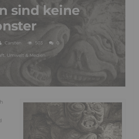
 sind keine
nster
Carsten
503
0
aft, Umwelt & Medien
ch
d