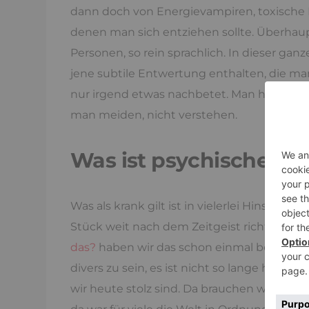
dann doch von Energievampiren, toxisch
denen man sich entziehen sollte. Überhau
Personen, so rein sprachlich. In dieser ga
jene subtile Entwertung enthalten, die ma
nur irgend etwas nachbetet. Man hält sich 
man meiden, nicht verstehen.
Was ist psychische K
Was als krank gilt ist in vielerlei Hinsicht a
Stück weit nach dem Zeitgeist richtet. In
W
das?
haben wir das schon einmal behandelt. 
divers zu sein, es ist nicht so lange her, al
wir heute stolz sind. Da brauchen wir nicht