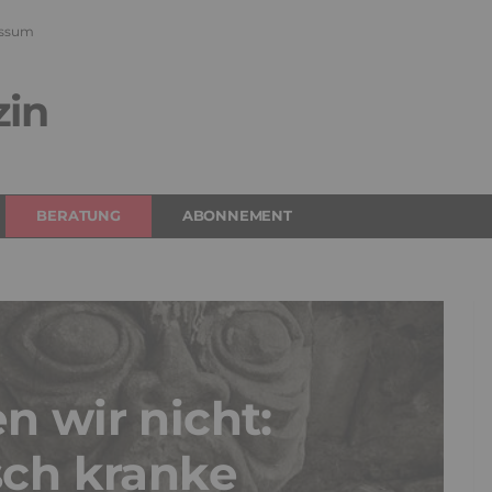
ssum
zin
BERATUNG
ABONNEMENT
n wir nicht:
sch kranke