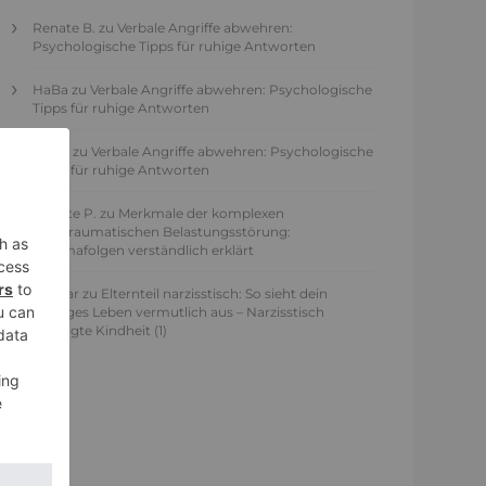
Renate B.
zu
Verbale Angriffe abwehren:
Psychologische Tipps für ruhige Antworten
HaBa
zu
Verbale Angriffe abwehren: Psychologische
Tipps für ruhige Antworten
Adele
zu
Verbale Angriffe abwehren: Psychologische
Tipps für ruhige Antworten
Juliette P.
zu
Merkmale der komplexen
Posttraumatischen Belastungsstörung:
Traumafolgen verständlich erklärt
Ansgar
zu
Elternteil narzisstisch: So sieht dein
heutiges Leben vermutlich aus – Narzisstisch
geprägte Kindheit (1)