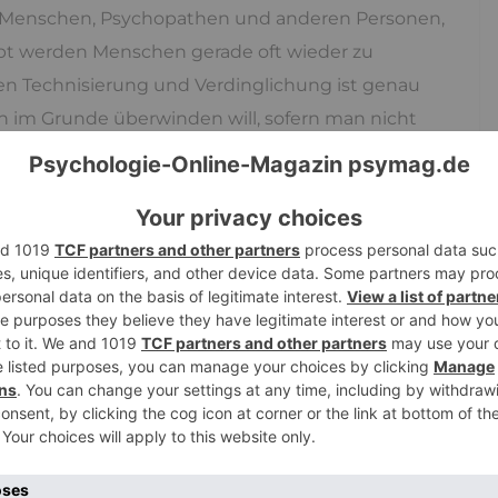
e Menschen, Psychopathen und anderen Personen,
pt werden Menschen gerade oft wieder zu
nzen Technisierung und Verdinglichung ist genau
n im Grunde überwinden will, sofern man nicht
die anderen auf Distanz. Wer toxisch ist, den muss
rankheit und warum?
uch eine gesellschaftliche Frage, die sich also ein
ann ist man psychisch krank und was bedeutet
Wir feiern uns heute dafür offen, liberal und
s vieles bei uns noch gesetzlich verboten war, auf das
 zurück in dunkelste Zeiten, 50 Jahre reichen und