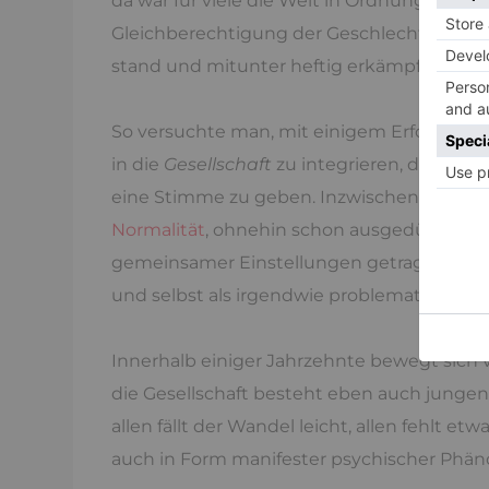
da war für viele die Welt in Ordnung, auc
Gleichberechtigung der Geschlechter, der 
stand und mitunter heftig erkämpft wurde
So versuchte man, mit einigem Erfolg, na
in die
Gesellschaft
zu integrieren, den ve
eine Stimme zu geben. Inzwischen ist aber
Normalität
, ohnehin schon ausgedünnt, we
gemeinsamer Einstellungen getragen wird. 
und selbst als irgendwie problematisch eti
Innerhalb einiger Jahrzehnte bewegt sich v
die Gesellschaft besteht eben auch junge
allen fällt der Wandel leicht, allen fehlt e
auch in Form manifester psychischer Phä