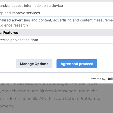
h wenn natürlich die erwähnten Themen des
sexuellen Orientierung unmittelbar vor der Tür
.
ch und nach immer mehr marginalisierte Gruppen
rmeintlich Schwachen und manchmal Sprachlosen
 die Normalbevölkerung, je nach Definition von
il sie gar nicht mehr von einem Bündel
Darüber hinaus wird sie oft auch noch attackiert
kettiert, mit technischen und sperrigen Begriffen.
iel, eine
Gesellschaft
im ständigen Wandel, aber
n, erwachsenen und älteren Menschen und nicht
twas anderes, aber alle Alterklassen haben Probleme,
nomene.