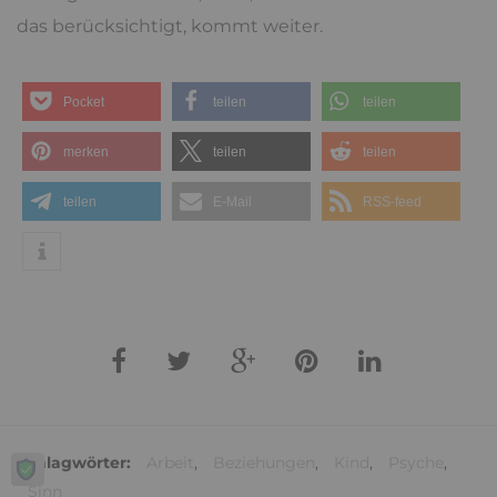
das berücksichtigt, kommt weiter.
Pocket
teilen
teilen
merken
teilen
teilen
teilen
E-Mail
RSS-feed
Schlagwörter:
Arbeit
,
Beziehungen
,
Kind
,
Psyche
,
Sinn