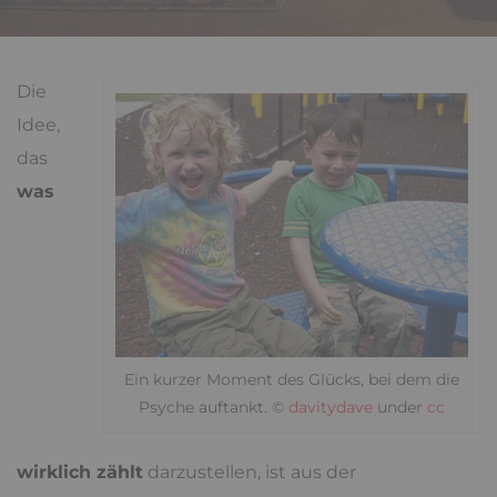
Die
Idee,
das
was
Ein kurzer Moment des Glücks, bei dem die
Psyche auftankt. ©
davitydave
under
cc
wirklich zählt
darzustellen, ist aus der