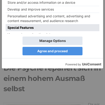
Sadismus, das heißt, dass die Regeln keine pure
Machtdemonstration sind oder sich je nach Laune
der Erwachsenen ständig ändern. Was wirklich zählt
sind für die kindliche
Psyche
die sogenannten
Spitzenaffekte
, können diese vermieden oder stark
reduziert werden, ist der Rest, bezogen auf die
Entwicklung der
Psyche
in aller Regel ein
Kinderspiel.
Die Psyche repariert sich in
einem hohem Ausmaß
selbst
Da wir