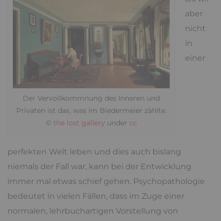
aber
nicht
in
einer
Der Vervollkommnung des Inneren und
Privaten ist das, was im Biedermeier zählte.
©
the lost gallery
under
cc
perfekten Welt leben und dies auch bislang
niemals der Fall war, kann bei der Entwicklung
immer mal etwas schief gehen. Psychopathologie
bedeutet in vielen Fällen, dass im Zuge einer
normalen, lehrbuchartigen Vorstellung von