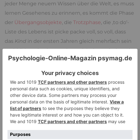
jeder Menge neuem Wissen über die Welt, es muss
lernen Gesehenes zu erinnern, es kommt die Phase
der
Übergangsobjekte
, die
Trotzphase
, die ‚to do‘-
Liste des Lebens ist picke packe voll, so voll, dass
das
Kind
in der ersten Jahren gleich mehrfach sein
Weltbild wechselt, was ein an sich dramatischer Akt
ist, der bei Erwachsenen häufig noch einmal oder
sogar überhaupt nicht mehr vorkommt.
Das alles macht und kann die
Psyche
nebenbei,
wenn die Rahmenbedingungen auch nur
halbwegs stimmen und das heißt, dass man die
Entwicklung nicht groß behindert und der
kindlichen
Psyche
eine Struktur anbietet, die
liebevoll und gerecht ist, ohne Willkür und