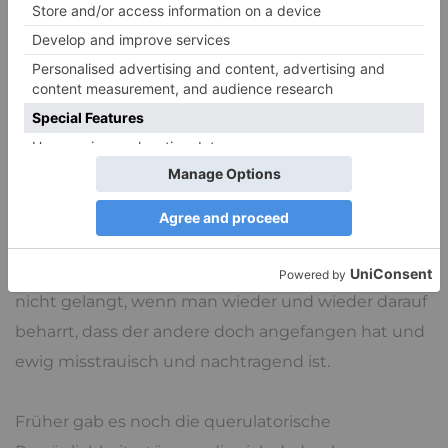
Leichtigkeit, Ironiefähigkeit und
Intuition
und auf
die Idee zu kommen, dass man auch mal Fünfe
gerade sein lassen muss, kann in den Augen der
Paranoiker
und Gründlichen nur ein Bruder
Leichtfuß, aber der, so die Überzeugung, wird schon
noch sehen, was er davon hat. Dabei ist es in vielen
Situation des Lebens wichtig, einen Schlussstrich
zu ziehen, alles auf Anfang zu stellen und eine neue
Ebene zu eröffnen.
Bereuen und Verzeihen
sind
Fähigkeiten und Eigenschaften, zu denen man
nicht gelangt, wenn man wieder und wieder darauf
beharrt, dass der andere doch angefangen hat und
ewig misstrauisch und nachtragend ist.
Früher gab es noch die querulatorische