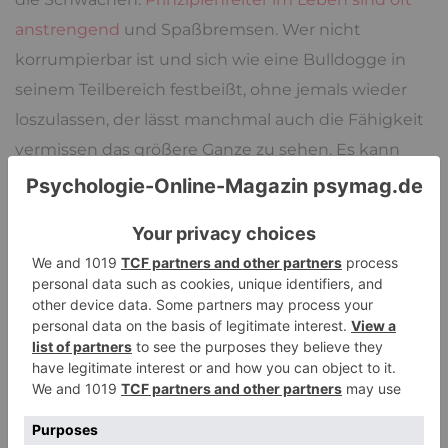
anstrengend
und Spaßbremsen. Wer nicht
korrumpierbar ist und sich wie eine Bulldogge in
seinem Teilbereich festbeißt, ohne jemals wieder
loszulassen, der lässt manchmal auch die Fähigkeit
vermissen das größere Ganze zu sehen. Es kann
durchaus sein, dass der Bereich, den ein Kontrolleur
der einen oder anderen Art unter sich hat wichtig
ist, aber dennoch nur ein Teil eines größeren
Systems, das insgesamt laufen muss und Mitglieder
die paranoide Gruppe ist eher so gestrickt, dass sie
einzelne Bäume, an ihnen noch jedes Blatt und die
Rinde genau sieht, aber den Wald nicht erkennt.
Gründlichkeit ist zuweilen oft auch ein Mangel an