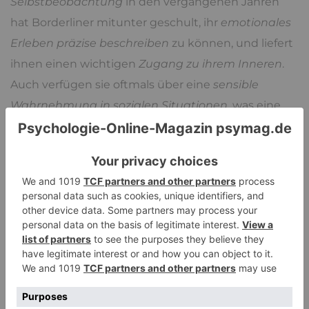
Selbstbeobachtung
in den vergangenen Jahren
hat Borderliner mitunter geschult, ihr
emotionales
Erleben präzise beschreiben
zu können, und liefert
ihnen einen wichtigen
Zugang zu ihrem Inneren
.
Auch verfügen sie oftmals über eine
sensible
Wahrnehmung in sozialen Situationen
, was eine
Auswertung erleichtern kann. Viele Borderliner
können
intensive Bindungen aufbauen
, was die
Therapeut-Patient-Ebene zunächst vereinfacht. Mit
Feingespür muss im Laufe der Therapie auf beiden
Seiten dafür Sorge getragen werden, dass diese
Verbindung bestehen bleibt. Gedanklich können
Borderliner Extreme ausloten, was ihnen eine
große
Palette an Variationen möglicher menschlicher
Erlebens- und Verhaltensweisen
schenkt.