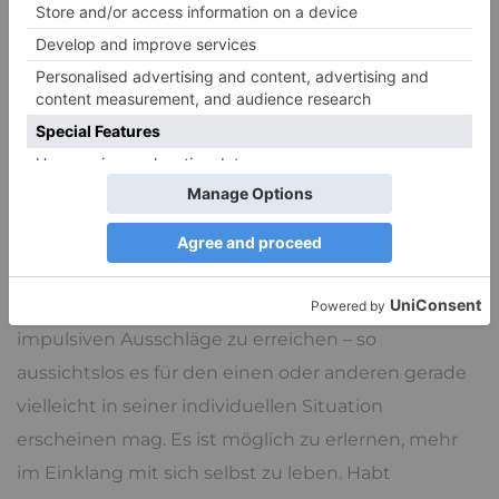
Eine BPS therapeutisch anzugehen erfordert
Zutrauen und Geduld auf beiden Seiten, sowohl
beim Patienten als auch beim Therapeuten. Im
Laufe der letzten Jahre wurden die therapeutischen
Ansatzpunkte für Borderline fortwährend und mit
Betonung der Stärken bei Borderlinern optimiert,
mit dem Ergebnis, dass die
Therapieerfolge steigen
.
Es ist möglich, mit den Facetten einer BPS
umgehen zu lernen und eine Verminderung der
impulsiven Ausschläge zu erreichen – so
aussichtslos es für den einen oder anderen gerade
vielleicht in seiner individuellen Situation
erscheinen mag. Es ist möglich zu erlernen, mehr
im Einklang mit sich selbst zu leben. Habt