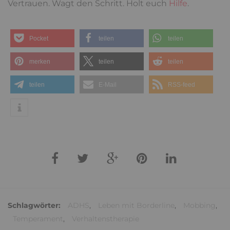
Vertrauen. Wagt den Schritt. Holt euch
Hilfe
.
Pocket
teilen
teilen
merken
teilen
teilen
teilen
E-Mail
RSS-feed
Schlagwörter:
ADHS
,
Leben mit Borderline
,
Mobbing
,
Temperament
,
Verhaltenstherapie