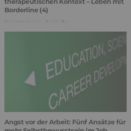
therapeutischen Kontext – Leben mit
Borderline (4)
9. Dezember 2020
3,519
0
Angst vor der Arbeit: Fünf Ansätze für
mehr Selbstbewusstsein im Job