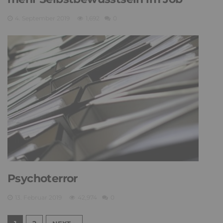
4. September 2019
1,692
0
Psychoterror
13. Februar 2019
42,974
0