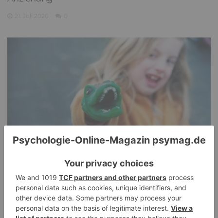
21. Juli 2026
0
Pathological Demand Avoidance: Umgang mit
PANDA-Kindern – Kinder mit starkem
Autonomiebedürfnis (2)
15. Juli 2026
0