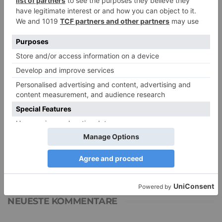
PDA Autismus: Merkmale und Umgang mit
PANDA-Kindern – Kinder mit starkem
Autonomiebedürfnis (1)
9. Juli 2026
0
NEUESTE KOMMENTARE