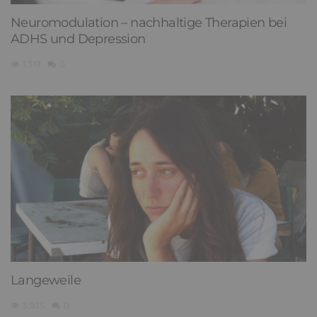
Neuromodulation – nachhaltige Therapien bei
ADHS und Depression
1,319
0
Langeweile
3,935
0