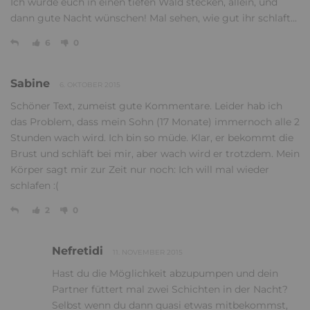
Ich würde euch in einen tiefen Wald stecken, allein, und
dann gute Nacht wünschen! Mal sehen, wie gut ihr schlaft...
6
0
Sabine
6. OKTOBER 2015
Schöner Text, zumeist gute Kommentare. Leider hab ich
das Problem, dass mein Sohn (17 Monate) immernoch alle 2
Stunden wach wird. Ich bin so müde. Klar, er bekommt die
Brust und schläft bei mir, aber wach wird er trotzdem. Mein
Körper sagt mir zur Zeit nur noch: Ich will mal wieder
schlafen :(
2
0
Nefretidi
11. NOVEMBER 2015
Hast du die Möglichkeit abzupumpen und dein
Partner füttert mal zwei Schichten in der Nacht?
Selbst wenn du dann quasi etwas mitbekommst,