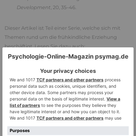
Development
, 20, 35–46.
Dieser Artikel ist Teil einer Serie, welche sich mit
Themen rund um die frühkindliche Erziehung
beschäftigt. Lesen Sie dazu auch:
Die Mütter*-Company: Konkurrenz unter
Müttern
Fütterungsprobleme – Bedarfsgerechte
Einführung von Beikost bei Kindern
Das richtige Alter für den Kindergarten
Das Trotzalter – eine nervenaufreibende Phase
im Kleinkindalter