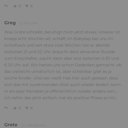
0
0
Greg
12. MAI 2014
Was Grete schreibt, beruhigt mich jetzt etwas: Unserer ist
knapp acht Wochen alt, schläft im Babybay bei uns im
Schlafsack und seit etwa zwei Wochen isst er abends
zwischen 21 und 22 Uhr, braucht dann etwa eine Stunde
zum Einschlafen, wacht dann aber erst zwischen 5.30 und
6.30 Uhr auf. Wir hatten uns schon Gedanken gemacht, ob
das vielleicht unnatürlich ist, aber scheinbar gibt es ja
solche Kinder. Und wer weiß: Hab hier auch gelesen, dass
sich das mit zunehmenden Alter auch wieder ändert, kann
in ein paar Monaten ja offensichtlich wieder anders sein...
Ich nehm das jetzt einfach mal als positive Phase so hin...
0
0
Grete
20. JANUAR 2014