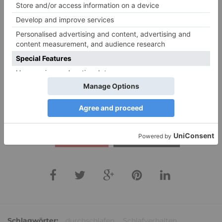
Pocket
teilen
teilen
merken
teilen
teilen
teilen
E-Mail
RSS-feed
VOTE UP
VOTE DOWN
Schlagwörter:
durchschlafen
,
Schlafverhalten
,