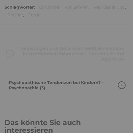
Schlagwörter:
Empathie
,
Kollusionen
,
Paarbeziehung
,
Partner
,
Sorge
Neuerungen und Details der Weltbild-Methode
bei chronischen Schmerzen – Gesundheit und
Psyche (4)
Psychopathische Tendenzen bei Kindern? –
Psychopathie (3)
Das könnte Sie auch
interessieren