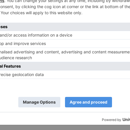
rkennst du, wenn ein Mensch
ich nicht binden will
3. Dezember 2025
22,894
3