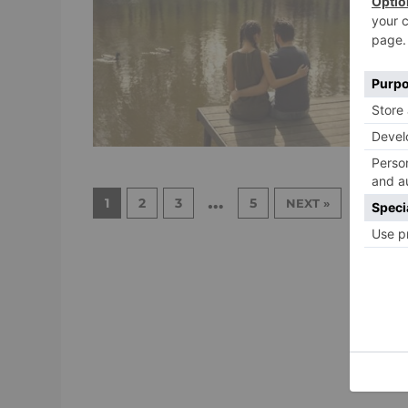
e
s
…
1
2
3
5
NEXT »