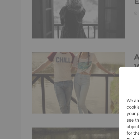
E
A
W
d
E