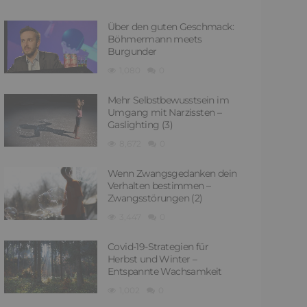
Über den guten Geschmack:
Böhmermann meets
Burgunder
1,080
0
Mehr Selbstbewusstsein im
Umgang mit Narzissten –
Gaslighting (3)
8,672
0
Wenn Zwangsgedanken dein
Verhalten bestimmen –
Zwangsstörungen (2)
3,447
0
Covid-19-Strategien für
Herbst und Winter –
Entspannte Wachsamkeit
1,002
0