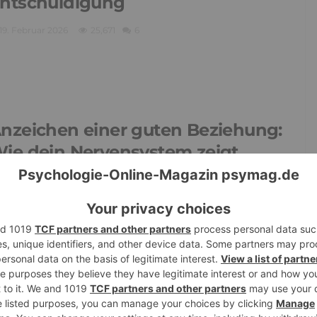
ntschuldigung
19. Februar 2026
25,671
6
nzeichen einer guten Beziehung:
ie dein Nervensystem zeigt,
ass jemand gut für dich ist
11. Februar 2026
3,846
0
r will keine Beziehung: So