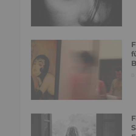
F
f
B
F
S