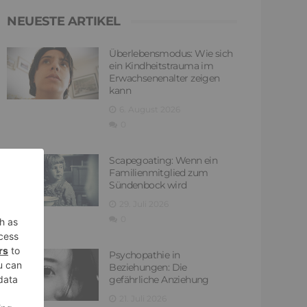
NEUESTE ARTIKEL
Überlebensmodus: Wie sich
ein Kindheitstrauma im
Erwachsenenalter zeigen
kann
6. August 2026
0
Scapegoating: Wenn ein
Familienmitglied zum
Sündenbock wird
29. Juli 2026
0
Psychopathie in
Beziehungen: Die
gefährliche Anziehung
21. Juli 2026