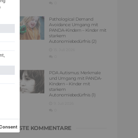
0
Pathological Demand
Avoidance: Umgang mit
PANDA-Kindern – Kinder mit
starkem
Autonomiebedürfnis (2)
15. Juli 2026
0
PDA Autismus: Merkmale
und Umgang mit PANDA-
Kindern – Kinder mit
starkem
Autonomiebedürfnis (1)
9. Juli 2026
0
NEUESTE KOMMENTARE