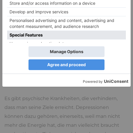
Leben hindern uns manchmal daran, unsere Ziele
zu erreichen. Das kann ein heilsamer Schock sein,
weil man das, was im Leben zählt und wichtig ist
vielleicht vollkommen neu bewertet. Es kommt
stark darauf an, wie man das selbst bewertet. Für
manche ist ihr Leben ab diesem Moment, nach all
der
Verzweiflung
nur noch ein Leben zweiter Klasse,
für andere kann so ein Ereignis ein Aufwachen sein,
ein echter Start in ein völlig neues Leben, das sich
gar nicht über den Mangel definiert.
Es gibt psychische Krankheiten, die verhindern,
dass man seine Ziele erreicht. Depressionen
können dazu gehören, einerseits, weil man nicht
mehr die Energie hat, die man vielleicht braucht