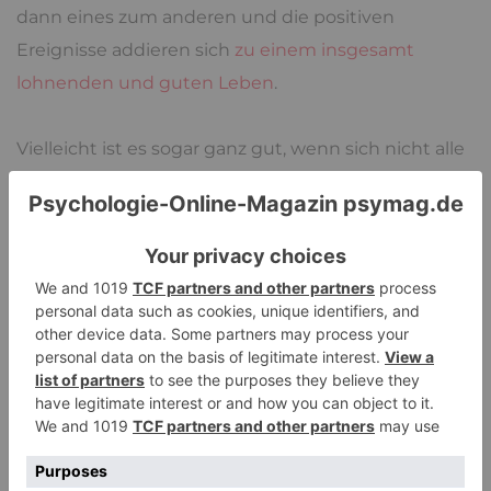
dann eines zum anderen und die positiven
Ereignisse addieren sich
zu einem insgesamt
lohnenden und guten Leben
.
Vielleicht ist es sogar ganz gut, wenn sich nicht alle
Träume erfüllen, so dass man noch immer ein Ziel
für die Zukunft hat. Schlacht ist natürlich in vielen
Fällen, wenn es einem komplett verwehrt ist seine
Ziele zu erreichen, weil irgendwie immer etwas
dazwischen kommt.
Schicksalsschläge
Unerwartete Krankheiten oder Unglücksfälle im