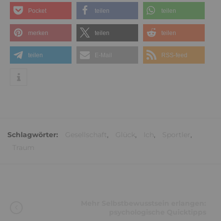
Pocket
teilen
teilen
merken
teilen
teilen
teilen
E-Mail
RSS-feed
Schlagwörter:
Gesellschaft
,
Glück
,
Ich
,
Sportler
,
Traum
Mehr Selbstbewusstsein erlangen:
psychologische Quicktipps