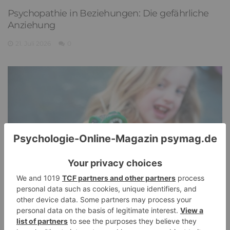
Psychopathie in Beziehungen: Die gefährliche
Anziehung
21. Juli 2026
0
Pathological Demand Avoidance: Umgang mit
PANDA-Kindern – Kinder mit starkem
Autonomiebedürfnis (2)