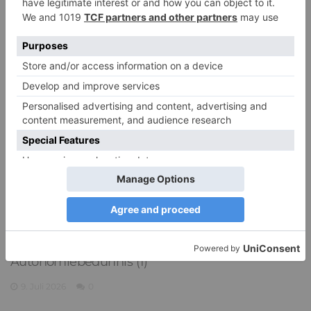
15. Juli 2026
0
PDA Autismus: Merkmale und Umgang mit
PANDA-Kindern – Kinder mit starkem
Autonomiebedürfnis (1)
9. Juli 2026
0