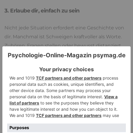
3. Erlaube dir, einfach zu sein
Nicht jede Situation erfordert eine Geschichte von
dir. Manchmal ist Schweigen kraftvoller als Worte.
Zuhören, Fragen stellen oder bewusst distanziert
bleiben – all das signalisiert innere Stabilität.
Es kann sehr entspannend sein, wenn man nicht
mehr versucht, anderen Menschen etwas zu
beweisen. Möchten sich andere besser fühlen und
halten dich deshalb klein oder vermitteln dir das
Gefühl, beispielsweise dumm oder nicht gut genug
zu sein, so birgt das ungeahnte Freiheiten.
Narrenfreiheit, sozusagen. Du kannst sein, wie du