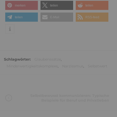
merken
teilen
teilen
teilen
E-Mail
RSS-feed
Schlagwörter:
Glaubenssätze
,
Minderwertigkeitskomplexe
,
Narzissmus
,
Selbstwert
Selbstbewusst kommunizieren: Typische
Beispiele für Beruf und Privatleben