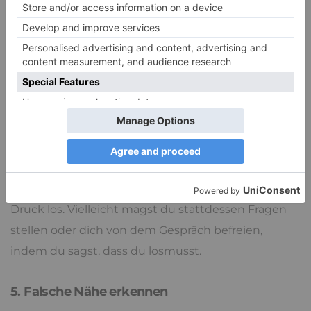
willst – ohne die andere Person vom Gegenteil
überzeugen zu wollen. Das kann sehr befreiend
sein.
4. Setze innere Stoppsignale
Wenn du spürst, dass dein Kopf anfängt zu rattern
(„Ich sollte auch darüber sprechen“), halte kurz inne.
Sag dir innerlich: „Ich darf mich zeigen, wie ich bin –
nicht, wie ich wirken soll.“ Und dann lass diesen
Druck los. Vielleicht magst du stattdessen Fragen
stellen oder dich von dem Gespräch befreien,
indem du sagst, dass du losmusst.
5. Falsche Nähe erkennen