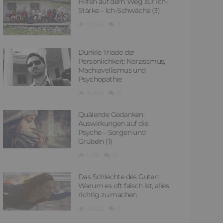
Hilfen auf dem Weg zur Ich-
Stärke – Ich-Schwäche (3)
13,144
3
Dunkle Triade der
Persönlichkeit: Narzissmus,
Machiavellismus und
Psychopathie
4,024
0
Quälende Gedanken:
Auswirkungen auf die
Psyche – Sorgen und
Grübeln (1)
1,591
0
Das Schlechte des Guten:
Warum es oft falsch ist, alles
richtig zu machen
4,002
0