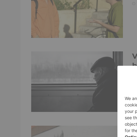
V
b
r
T