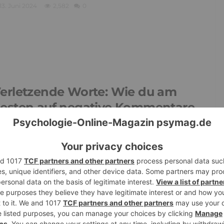
13. Juni 2024
2,582
0
erletzende Worte: Wie du am
esten auf negative Kommentare
eagierst
31. Januar 2024
2,993
0
oxische Menschen auf Abstand