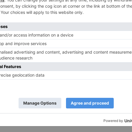
alten: Kommunikationstipps –
enn jedes Gespräch zum Streit
ird (3)
6. Juli 2023
4,811
0