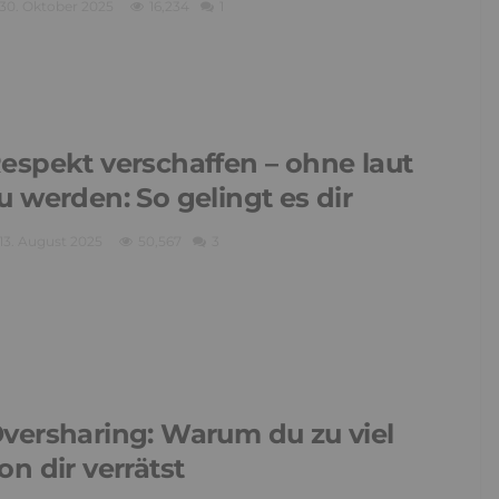
30. Oktober 2025
16,234
1
espekt verschaffen – ohne laut
u werden: So gelingt es dir
13. August 2025
50,567
3
versharing: Warum du zu viel
on dir verrätst