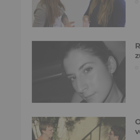
R
z
O
v