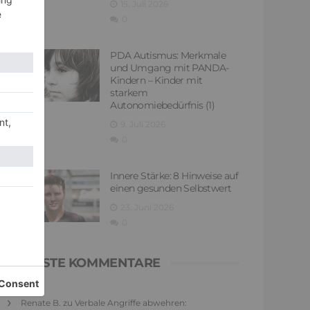
15. Juli 2026
0
PDA Autismus: Merkmale
und Umgang mit PANDA-
Kindern – Kinder mit
starkem
Autonomiebedürfnis (1)
9. Juli 2026
0
Innere Stärke: 8 Hinweise auf
einen gesunden Selbstwert
23. Juni 2026
0
NEUESTE KOMMENTARE
Renate B.
zu
Verbale Angriffe abwehren: