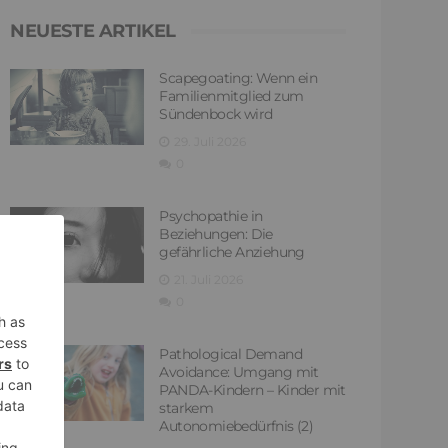
NEUESTE ARTIKEL
Scapegoating: Wenn ein
Familienmitglied zum
Sündenbock wird
29. Juli 2026
0
Psychopathie in
Beziehungen: Die
gefährliche Anziehung
21. Juli 2026
0
Pathological Demand
Avoidance: Umgang mit
PANDA-Kindern – Kinder mit
starkem
Autonomiebedürfnis (2)