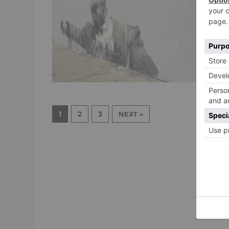
h
W
w
1
2
3
NEXT »