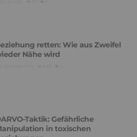
26. Mai 2026
971
0
eziehung retten: Wie aus Zweifel
ieder Nähe wird
5. November 2025
8,123
0
ARVO-Taktik: Gefährliche
anipulation in toxischen