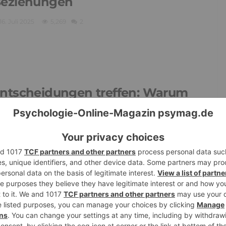
eziehungen
16. Juli 2025
5,269
2
ntscheidungen treffen: Warum
s sich nie hundertprozentig
nfühlt
29. April 2025
3,533
1
bhängig vom Partner: So löst du