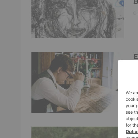
B
E
e
a
A