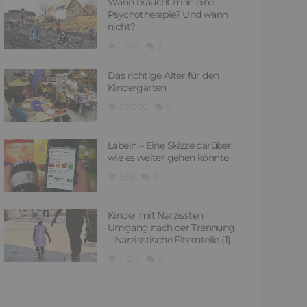
Wann braucht man eine
Psychotherapie? Und wann
nicht?
1,634
2
Das richtige Alter für den
Kindergarten
50,000
5
Labeln – Eine Skizze darüber,
wie es weiter gehen könnte
505
0
Kinder mit Narzissten:
Umgang nach der Trennung
– Narzisstische Elternteile (1)
4,015
0