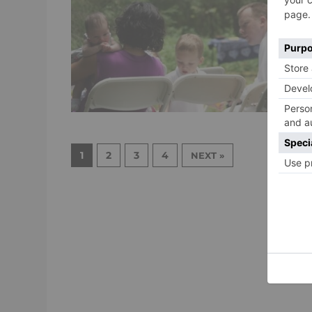
d
A
1
2
3
4
NEXT »