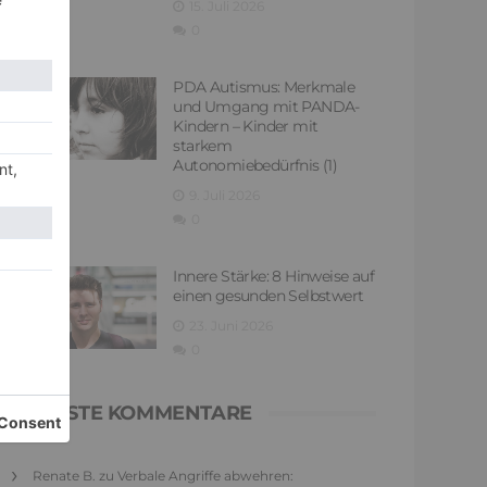
15. Juli 2026
0
PDA Autismus: Merkmale
und Umgang mit PANDA-
Kindern – Kinder mit
starkem
Autonomiebedürfnis (1)
9. Juli 2026
0
Innere Stärke: 8 Hinweise auf
einen gesunden Selbstwert
23. Juni 2026
0
NEUESTE KOMMENTARE
Renate B.
zu
Verbale Angriffe abwehren: