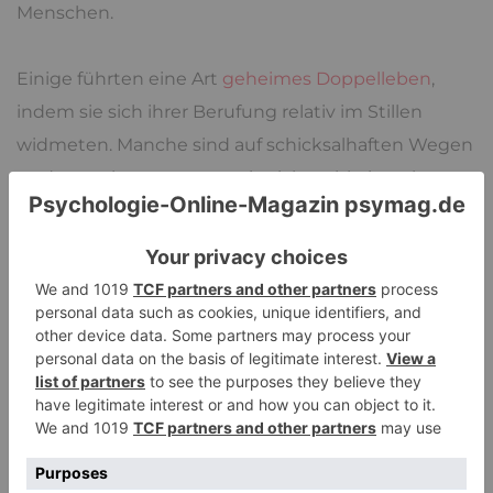
Menschen.
Einige führten eine Art
geheimes Doppelleben
,
indem sie sich ihrer Berufung relativ im Stillen
widmeten. Manche sind auf schicksalhaften Wegen
zu dem gekommen, was sie sich wohl niemals
ausgesucht hätten. Ich hörte von einer Mutter, die
in der Frühphase der AIDS Erkrankungen durch
eine Bluttransfusion infiziert wurde, damals galt die
Erkrankung noch mehr oder weniger als
Todesurteil. Die Frau ging nicht vor Gericht und
klagte auch sonst nicht, sondern wollte, solange es
eben ging, ihren Kindern eine gute Mutter sein. Der
Psychotherapeut, der das erzählte, sagte 20 Jahre
später, die Frau sei auch heute noch, in jeder