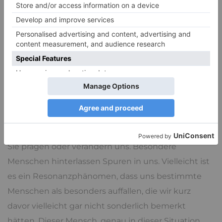
Hinsicht einer der gesündesten Menschen, die er je
kennen gelernt hat und meinte es auch im
übertragenen Sinn.
Sind besondere Menschen
wirklich besonders oder ist
das unsere Projektion?
Sie prägen oder verändern uns. Besondere
Menschen hinterlassen Spuren in uns. Vielleicht ist
es ein Resonanzphänomen, dass uns bestimmte
Menschen als besonders auffallen, die wir kurz
davor vielleicht gar nicht sonderlich bemerkt
hätten. Dieser Mensch, genau in dieser Situation,