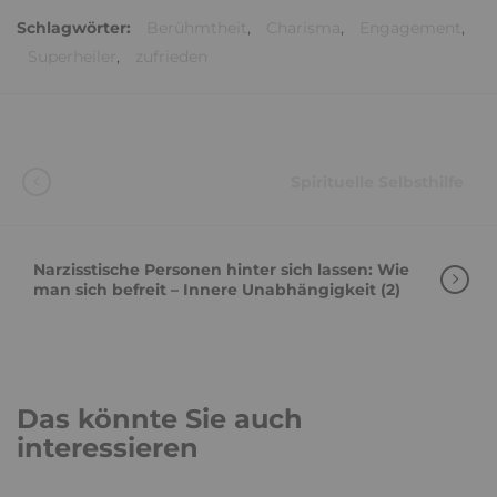
Schlagwörter:
Berühmtheit
,
Charisma
,
Engagement
,
Superheiler
,
zufrieden
Spirituelle Selbsthilfe
Narzisstische Personen hinter sich lassen: Wie
man sich befreit – Innere Unabhängigkeit (2)
Das könnte Sie auch
interessieren