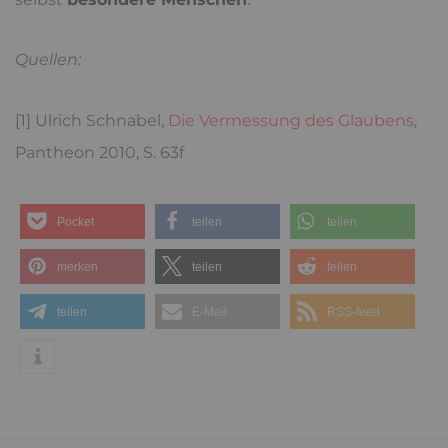
Quellen:
[1] Ulrich Schnabel,
Die Vermessung des Glaubens
,
Pantheon 2010, S. 63f
Pocket
teilen
teilen
merken
teilen
teilen
teilen
E-Mail
RSS-feed