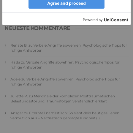
Autonomiebedürfnis (1)
9. Juli 2026
0
NEUESTE KOMMENTARE
Renate B.
zu
Verbale Angriffe abwehren: Psychologische Tipps für
ruhige Antworten
HaBa
zu
Verbale Angriffe abwehren: Psychologische Tipps für
ruhige Antworten
Adele
zu
Verbale Angriffe abwehren: Psychologische Tipps für
ruhige Antworten
Juliette P.
zu
Merkmale der komplexen Posttraumatischen
Belastungsstörung: Traumafolgen verständlich erklärt
Ansgar
zu
Elternteil narzisstisch: So sieht dein heutiges Leben
vermutlich aus – Narzisstisch geprägte Kindheit (1)