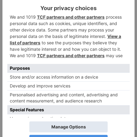
Pathological Demand Avoidance: Umgang mit
PANDA-Kindern – Kinder mit starkem
Autonomiebedürfnis (2)
15. Juli 2026
0
PDA Autismus: Merkmale und Umgang mit
PANDA-Kindern – Kinder mit starkem