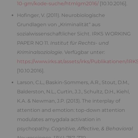
10-gm/kode-suche/htmlgm2016/
[10.10.2016].
Hofinger, V. (2011). Neurobiologische
Grundlagen von „Kriminalität“ aus
sozialwissenschaftlicher Sicht. IRKS WORKING
PAPER NO 11.
Institut für Rechts- und
Kriminalsoziologie.
Verfügbar unter:
https://www.irks.at/assets/irks/Publikationen/IR
[10.10.2016].
Larson, C.L., Baskin-Sommers, A.R., Stout, D.M.,
Balderston, N.L., Curtin, J.J., Schultz, D.H., Kiehl,
K.A. & Newman, J.P. (2013). The interplay of
attention and emotion: top-down attention
modulates amygdala activation in
psychopathy.
Cognitive, Affective, & Behavioral
Neuroscience, 13
(4), 757–770.