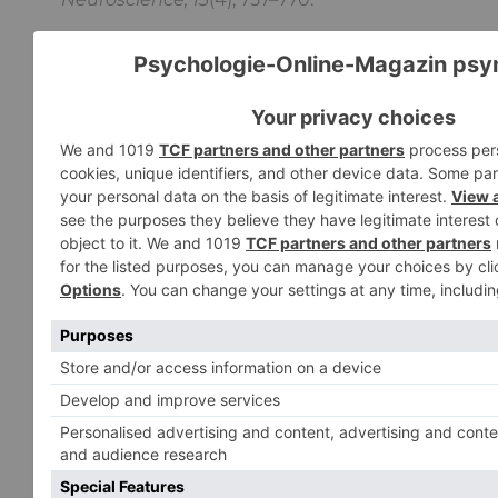
Müller, T. (2014). Psychopathen können
Empathie lernen.
ÄrzteZeitung
. Springer
Medizin. Verfügbar unter:
https://www.aerztezeitung.de/Medizin/Psychopa
koennen-Empathie-lernen-240092.html
[10.10.2016].
Petermann, F. (2013). Störungen des
Sozialverhaltens.
Vortrag an der Klinik für
Kinder- und Jugendpsychiatrie der Universität
Frankfurt
. Verfügbar unter:
https://www.zkpr.uni-
bremen.de/fileadmin/user_upload/forschung/d
01-2013_vortrag_frankfurt.pdf
[10.10.2016].
The University of Sydney (2016).
Like Father