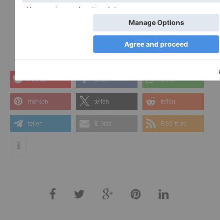
Like So
n. Verfügbar unter:
https://www.likefatherlikeson.com.au/
[10.10.2016].
Pocket
teilen
teilen
merken
teilen
teilen
teilen
E-Mail
RSS-feed