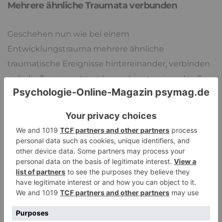
Mehrere ähnliche Traumata verbunden
Geschehen nun wie bei einem
Entwicklungstrauma mehrere ähnliche
traumatische Ereignisse hintereinander, verbinden
sich die Traumanetzwerke auch untereinander. Es
kommt zu immer mehr potenziellen Triggern,
durch die die Traumanetzwerke aktiviert werden
können.
Veränderungen der Hirnareale
In einem
Beitrag für die Tagesschau
erklärt der
Psychiater Udo Dannlowski von der Klinik für
Psychiatrie und Psychotherapie am Uniklinikum