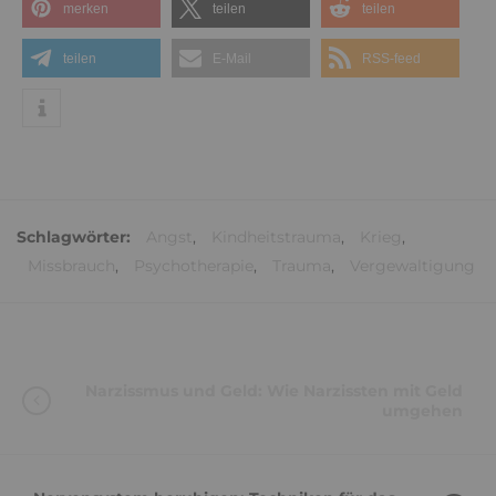
merken
teilen
teilen
teilen
E-Mail
RSS-feed
Schlagwörter:
Angst
,
Kindheitstrauma
,
Krieg
,
Missbrauch
,
Psychotherapie
,
Trauma
,
Vergewaltigung
Narzissmus und Geld: Wie Narzissten mit Geld
umgehen