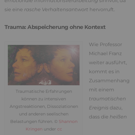
emotionale Informationsverarbeitung
sinnvoll, da
sie eine
rasche Verhaltensantwort
hervorruft.
Trauma: Abspeicherung ohne Kontext
Wie Professor
Michael Franz
weiter ausführt,
kommt es in
Zusammenhang
mit einem
Traumatische Erfahrungen
traumatischen
können zu intensiven
Angstreaktionen, Dissoziationen
Ereignis
dazu,
und anderen seelischen
dass die
heißen
Belastungen führen. ©
Shannon
Kringen
under
cc