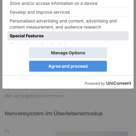
Münster, dass der Hippocampus besonders viele
Rezeptoren für das Stresshormon Cortisol besitzt
und wenn
Kinder dauerhaft Stress
empfinden,
kann sich das negativ auf dieses Hirnareal
auswirken.
Der
Hippocampus
ist dann möglicherweise in
seinem
Volumen verringert
. Auch kann es durch
wiederholte traumatische Erfahrungen zu einer
Hyperresponsivität
, also einer erhöhten Reaktivität,
der
Amygdala
kommen.
Nervensystem im Überlebensmodus
In