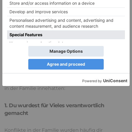
jedoch nicht aufgearbeitet und die
Unstimmigkeiten bestehen bis ins
Erwachsenenalter fort.
Warst du der Sündenbock in der
Familie?
Hier sind typische Hinweise, an denen Menschen
später merken, dass sie die Rolle des Sündenbocks
in der Familie innehatten:
1. Du wurdest für Vieles verantwortlich
gemacht
Konflikte in der Familie wurden häufig dir