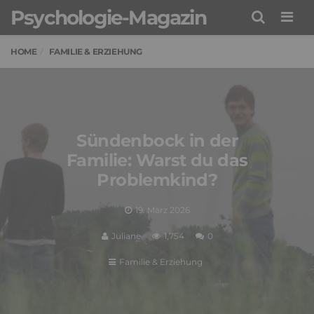
Psychologie-Magazin
Men
HOME
FAMILIE & ERZIEHUNG
Sündenbock in der
Familie: Warst du das
Problemkind?
19. März 2026
Juliane
1,754
0
Familie & Erziehung