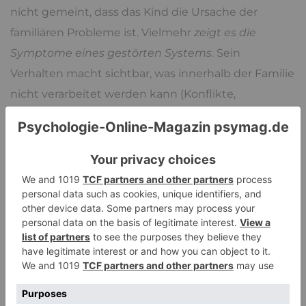
nicht gemeint, dass das Kind die Ursache der
familiären Probleme ist. Vielmehr
zeigt es die
Symptome eines gestörten Systems
. Sein
Verhalten macht sichtbar, was innerhalb der Familie
nicht verarbeitet werden kann (Konflikte,
Emotionen, problematisches Elternverhalten,
verdeckte Bedürfnisse etc.).
Der Fokus in der Therapie liegt daher nicht allein auf
dem Kind, sondern auf den familiären Dynamiken,
die das Symptom hervorgebracht haben. In diesem
Sinne ist das
Verhalten
kein individuelles Defizit,
sondern ein
Hinweis auf strukturelle Belastungen
.
In den überwiegenden Fällen werden die
Ungleichgewichte innerhalb solcher Familien