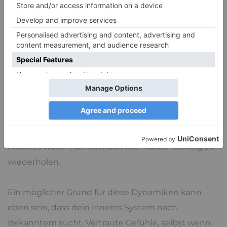
fällt dir auf, wie sehr deine Grenzen aufgeweicht
sind und du dich selbst aus dem Blick verloren hast.
Andere Charaktere, die Autonomie stark betonen,
fühlen sich womöglich stark verunsichert, sobald
Nähe entsteht, obwohl sie sich eine Beziehung
wünschen. Sie gehen in einen intimen Kontakt und
fliehen gleich darauf wieder. Für alle Facetten
sozialer Dynamiken gilt das Gleiche: Obwohl wir
eigentlich in unserer Vorstellung etwas ganz
Anderes wollen, scheint sich das Muster ständig zu
wiederholen.
Ein möglicher Grund für diese Dynamiken kann
eben sein, dass dein inneres System nach
Bekanntem sucht. Vertraute Gefühle, selbst wenn