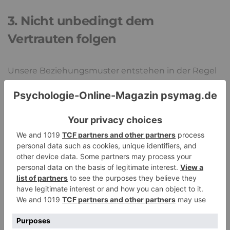
3. Nicht unbedingt dem
Vertrauten folgen
Unsere Beziehungsmuster entstehen in der Regel
aus frühen Bindungserfahrungen. In dem
Zusammenhang speichert unser Nervensystem,
was wir kennen, und nicht unbedingt, was uns
guttut. Deshalb fühlt sich Vertrautheit oft „richtig“
an, selbst dann, wenn sie uns schadet. Vielen von
uns dürfte die Problematik bekannt sein, dass man
immer wieder in ähnliche soziale Dynamiken gerät.
Zum Beispiel passt du dich stark an, erklärst dich
viel und neigst dazu, die Verantwortung für die
Stimmung anderer zu übernehmen. Irgendwann