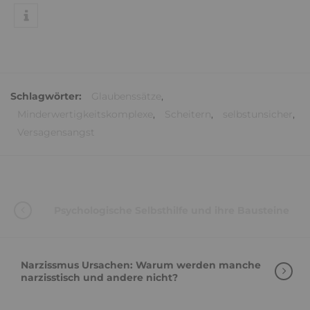
Schlagwörter:
Glaubenssätze
,
Minderwertigkeitskomplexe
,
Scheitern
,
selbstunsicher
,
Versagensangst
Psychologische Selbsthilfe und ihre Bausteine
Narzissmus Ursachen: Warum werden manche
narzisstisch und andere nicht?