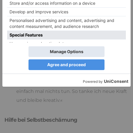
ich einen anderen Weg finden.«
»Ich darf das Leben mit Leichtigkeit leben und
für mich selbst Sorge tragen.«
»Ich kann eine Nacht darüber schlafen, ehe ich
mich entscheide.«
»Ich stecke gerade gedanklich fest. Ich sollte
Abstand zur Situation wählen und spazieren
gehen, mich mit Freunden treffen etc.«
»Ich darf mich ausruhen und phasenweise
einfach mal nichts tun. So tanke ich neue Kraft
und bleibe kreativ.«
Hilfe bei Selbstbeschämung