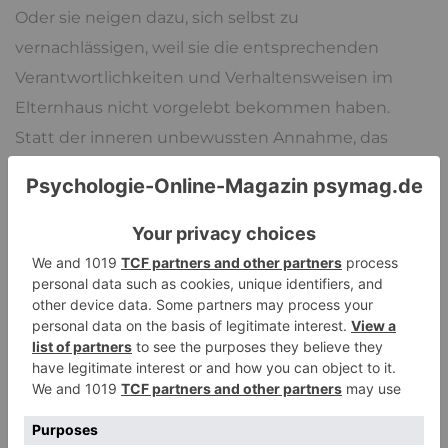
Oder sie neigen dazu, sich selbst zu
vernachlässigen, weil sie die entsprechenden
Verantwortlichkeiten und Verhaltensweisen im
Elternhaus nicht vorgelebt bekommen haben.
Statt der inneren unbewussten Annahme, das
eigene Leben nicht so leichtfüßig bewältigen zu
können, wie andere Menschen es tun, können
folgende Sätze hilfreich sein:
»Ich achte auf mich selbst. Ich bin es mir wert.«
»Ich kann Verantwortung für mich
übernehmen.«
»Ich habe schon so viel im Leben erreicht. Ich
kann auch das schaffen. Und falls nicht, werde