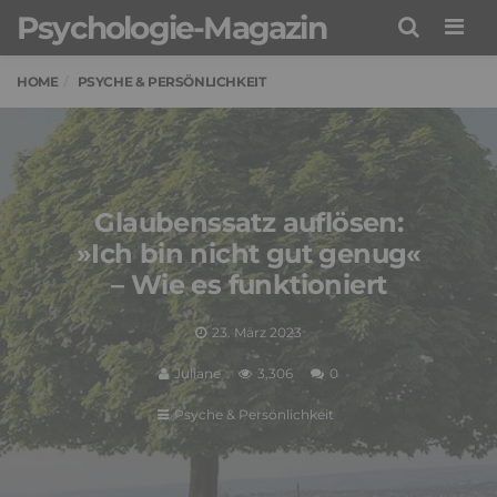
Psychologie-Magazin
Men
HOME
PSYCHE & PERSÖNLICHKEIT
Glaubenssatz auflösen:
»Ich bin nicht gut genug«
– Wie es funktioniert
23. März 2023
Juliane
3,306
0
Psyche & Persönlichkeit