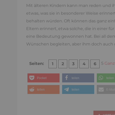
Mit älteren Kindern kann man reden und ihn
etwas, was sie in besonderer Weise erinne
behalten würden. Oft können das ganz einf
Eltern erinnert, etwa solche, die in einer fü
eine Bedeutung gewonnen hat. Bei all dem
Wünschen begleiten, aber ihm doch auch 
5
Ganze
Seiten:
1
2
3
4
6
Pocket
teilen
teilen
teilen
teilen
E-Mai