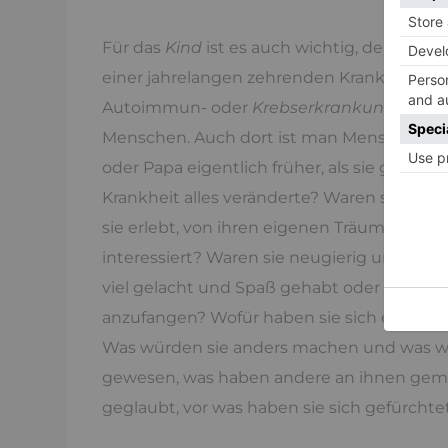
Für das
Kind
ist es auch wichtig, den Men
einer jahrelangen zehrenden Krankheit, m
Autoimmun- oder
Krebserkrankungen
, ke
Menschen. Auch dort ist man Mensch, aber
oder Papa eigentlich früher, als sie gesund
Krankheit alles veränderte? Waren sie star
sie erlebt, von ihren eigenen Träumen eing
interessiert? Waren sie neugierig und wen
viel gelacht und Spaß gehabt oder haben 
anzufangen? Wofür haben sie sich eingeset
Was würden sie anders machen und was wi
gewesen, was haben andere an ihnen gemo
geglaubt, vor was haben sie sich gefürchtet