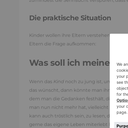
zumindest die Sehnsucht verspüren, dass 
Die praktische Situation
Kinder wollen ihre Eltern verstehen, wenn n
Eltern die Frage aufkommen:
Was soll ich meinem K
Wenn das
Kind
noch zu jung ist, um mit ih
das wünscht, dann könnte man ihm für spät
dem man die Gedanken festhält, die das
K
man nun nicht mehr hat, vielleicht aber geh
kann auch tröstlich sein, zu lesen, dass m
gerne das eigene Leben miterlebt hätte.