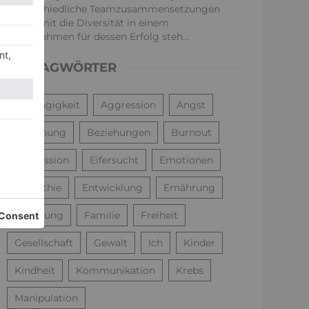
unterschiedliche Teamzusammensetzungen
und somit die Diversität in einem
Unternehmen für dessen Erfolg steh...
SCHLAGWÖRTER
Abhängigkeit
Aggression
Angst
Beziehung
Beziehungen
Burnout
Depression
Eifersucht
Emotionen
Empathie
Entwicklung
Ernährung
Erziehung
Familie
Freiheit
Gesellschaft
Gewalt
Ich
Kinder
Kindheit
Kommunikation
Krebs
Manipulation