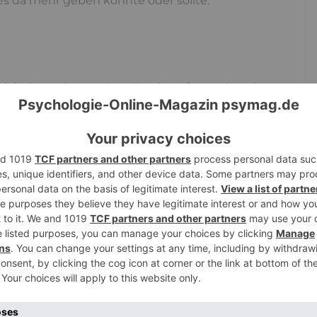
es da mehr geben könnte oder sollte.
icht jetzt, dann später. Das lässt für sterbende
ind hinterlassen?
m in der Weise zu reden, wie sich der Sterbende
ere Jahre einen Abschiedsbrief schreiben, in
ind
betreffen und die gemeinsame Zukunft, die
abt hätte. Traurig ist der Tod ohnehin, aber es
an einen Menschen an der Seite gehabt hätte, der