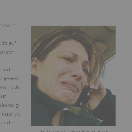
nd wie
uch auf
en der
r und
 jeweils
ben nach
Für
lebendig
bringende
erordnen.
Die Trauer ist gewiss kein schönes