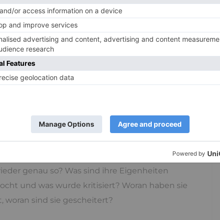
schen hinter dem Kranken kennenzulernen. Bei
eist aus dem Spektrum der neurodegenerativen,
nnt das Kind vielleicht bislang nur den kranken
 es eben nicht das ganze Bild. Wie waren Mama
 waren? Was hatten sie für Träume, bevor die
k, charismatisch, schüchtern, spontan? Was haben
elöst, was waren sie für Menschen, was hat sie
n ja, auf was? Oder selbstgenügsam? Haben sie
sie zu lange gewartet, um endlich mit dem Leben
zt und was war ihnen nicht so wichtig oder egal?
eder genau so? Was sind ihre Eigenheiten
cht und was wurde kritisiert? Woran haben sie
, woran sind sie gescheitert?