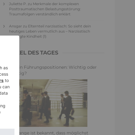
Juliette P.
zu
Merkmale der komplexen
Posttraumatischen Belastungsstörung:
Traumafolgen verständlich erklärt
Ansgar
zu
Elternteil narzisstisch: So sieht dein
heutiges Leben vermutlich aus – Narzisstisch
geprägte Kindheit (1)
ARTIKEL DES TAGES
Frauen in Führungspositionen: Wichtig oder
unwichtig?
Schon lange ist bekannt, dass möglichst