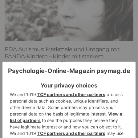
PDA Autismus: Merkmale und Umgang mit
PANDA-Kindern – Kinder mit starkem
Autonomiebedürfnis (1)
9. Juli 2026
0
NEUESTE KOMMENTARE
Renate B.
zu
Verbale Angriffe abwehren: Psychologische Tipps für
ruhige Antworten
HaBa
zu
Verbale Angriffe abwehren: Psychologische Tipps für
ruhige Antworten