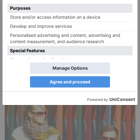
Adele
zu
Verbale Angriffe abwehren: Psychologische Tipps für
ruhige Antworten
Juliette P.
zu
Merkmale der komplexen Posttraumatischen
Belastungsstörung: Traumafolgen verständlich erklärt
Ansgar
zu
Elternteil narzisstisch: So sieht dein heutiges Leben
vermutlich aus – Narzisstisch geprägte Kindheit (1)
DIE BELIEBTESTEN ARTIKEL