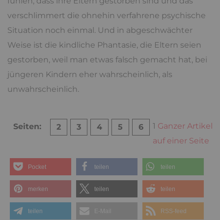
fühlen, dass ihre Eltern gestorben sind und das
verschlimmert die ohnehin verfahrene psychische
Situation noch einmal. Und in abgeschwächter
Weise ist die kindliche Phantasie, die Eltern seien
gestorben, weil man etwas falsch gemacht hat, bei
jüngeren Kindern eher wahrscheinlich, als
unwahrscheinlich.
1
Ganzer Artikel
Seiten:
2
3
4
5
6
auf einer Seite
Pocket
teilen
teilen
merken
teilen
teilen
teilen
E-Mail
RSS-feed