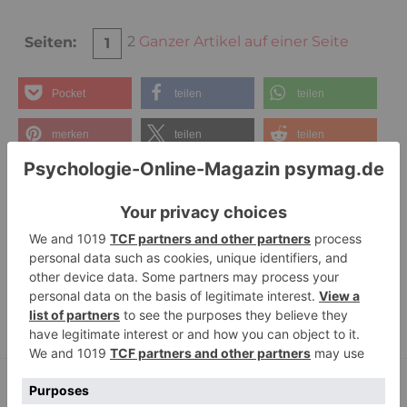
2
Ganzer Artikel auf einer Seite
Seiten:
1
Pocket
teilen
teilen
merken
teilen
teilen
teilen
E-Mail
RSS-feed
Schlagwörter:
Argumente
,
Lust
,
Verbote
,
Wert
,
Zeit