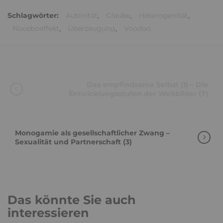
Schlagwörter:
Autorität
,
Glaube
,
Heterogenität
,
Noceboeffekt
,
Überzeugung
,
Voodoo
Das empfindsame Selbst (1) – Die
Entwicklungsstufen der Weltbilder (7)
Monogamie als gesellschaftlicher Zwang –
Sexualität und Partnerschaft (3)
Das könnte Sie auch
interessieren