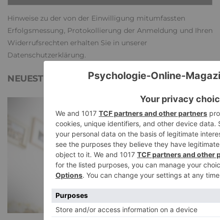
Hinweise zu der von der Einwilligung mitumfassten
Erfolgsmessung, Protokollierung der Anmeldung und Ihren
Widerrufsrechten erhalten Sie in unserer
Datenschutzerklärung
.
NEUESTE ARTIKEL