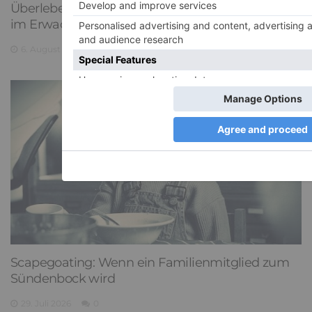
Überlebensmodus: Wie sich ein Kindheitstrauma
im Erwachsenenalter zeigen kann
6. August 2026
0
Scapegoating: Wenn ein Familienmitglied zum
Sündenbock wird
29. Juli 2026
0