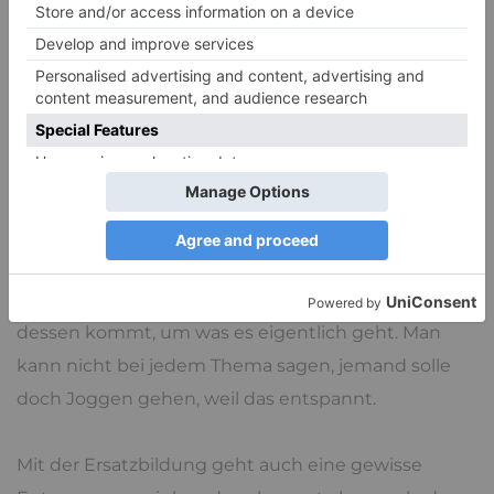
Symptomen und Ersatzhandlungen, die einen in
die Nähe des ursprünglichen Zieles bringen, die
irgendwie einen Kompromiss darstellen.
Auch das erkannte Freud, diese Assoziationsketten,
die seiner Meinung nach kein Zufall waren. Die
Symptome weisen den Weg zum Eigentlichen, so
Freud. Es gibt immer wieder die Signallampen die
leuchten, wenn man gelernt hat, sie zu sehen. Die
Ersatzbefriedigung ist dabei etwas, was in die Nähe
dessen kommt, um was es eigentlich geht. Man
kann nicht bei jedem Thema sagen, jemand solle
doch Joggen gehen, weil das entspannt.
Mit der Ersatzbildung geht auch eine gewisse