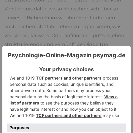
Verständnis dafür, wieso Menschen sich über so
unwesentlichen Kram wie ihre Empfindungen
austauschen, statt ihr Leben zu organisieren, was
viel sinnvoller wäre. Oder aufräumen, putzen, eben
strukturierende und vernünftige Dinge tun.
Aber der Punkt ist, es reicht halt nicht irgendwas zu
tun, um sich abzureagieren. Sicher, man kann
Druck aus dem Kessel lassen, aber man will ja was
und das wurmt und auch wenn man selbst nicht
mehr weiß, dass man es will, dass man
das
will, man
bekommt es immer wieder präsentiert oder tut es
selbst, durch seine Gereiztheit bei diesem Thema,
aber auch bei Versprechern, Fehlleistungen,