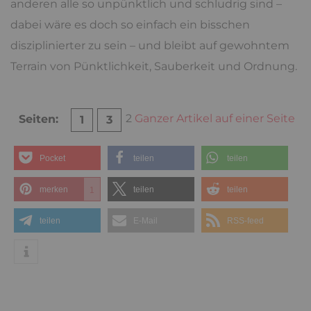
anderen alle so unpünktlich und schludrig sind –
dabei wäre es doch so einfach ein bisschen
disziplinierter zu sein – und bleibt auf gewohntem
Terrain von Pünktlichkeit, Sauberkeit und Ordnung.
2
Ganzer Artikel auf einer Seite
Seiten:
1
3
Pocket
teilen
teilen
merken
teilen
teilen
1
teilen
E-Mail
RSS-feed