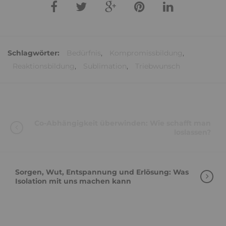
Schlagwörter:
Bedürfnis
,
Kompromissbildung
,
Reaktionsbildung
,
Sublimation
,
Triebwunsch
Co-Abhängigkeit überwinden: Wie schafft man
loslassen?
Sorgen, Wut, Entspannung und Erlösung: Was
Isolation mit uns machen kann