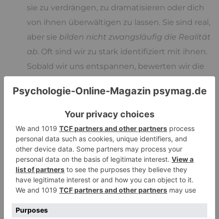
sie zu verdrängen, zu dramatisieren oder dich
von ihnen überwältigen zu lassen. Sie sind real,
aber sie
bilden nicht zwangsläufig die Realität
ab
. Oft sind wir zu stark identifiziert mit ihnen.
Sobald wir uns entspannen, bewerten wir die
Situation auch weniger dramatisch. Du
erkennst: „Da ist gerade
Angst/Scham/Traurigkeit“, aber du bist nicht
diese Angst etc. Sie ist nur für den Moment in
dir und geht vorüber.
Gefühle dürfen da sein, aber sie sollten
nicht
impulsgesteuert dein Denken und Handeln
bestimmen
. Lass stattdessen eine
beobachtende Haltung in dir
entstehen: Du
registrierst, was in dir passiert, ohne dich darin