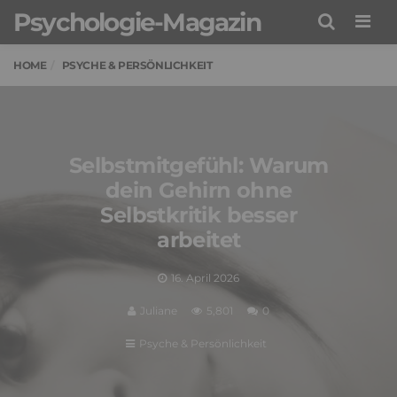
Psychologie-Magazin
Men
HOME
PSYCHE & PERSÖNLICHKEIT
Selbstmitgefühl: Warum
dein Gehirn ohne
Selbstkritik besser
arbeitet
16. April 2026
Juliane
5,801
0
Psyche & Persönlichkeit