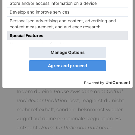
zu verlieren. Diese Form von Achtsamkeit
unterbricht automatische Muster wie Grübeln,
Selbstabwertung oder Katastrophisieren.
Denn sobald du vollständig im Gefühl
„drinsteckst“, erscheint alles absolut real und
alternativlos.
Mit etwas innerem Abstand wird
Differenzierung möglich: Was genau fühle ich
gerade? Wodurch wurde das ausgelöst?
Indem du eine
Pause zwischen dem Gefühl
und deiner Reaktion
lässt, reagierst du nicht
mehr reflexhaft, sondern bekommst wieder
Zugriff auf deine emotionale Regulation. Es
entsteht
Raum für Reflexion und neue