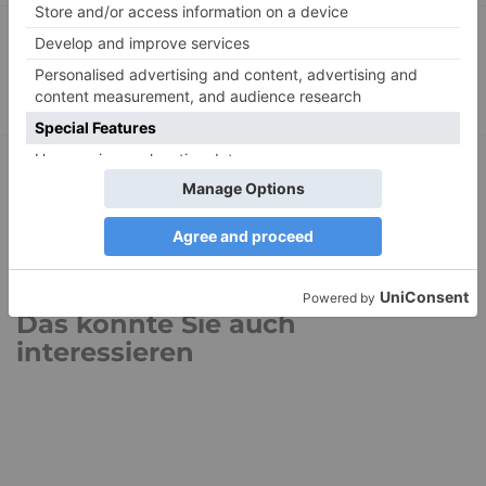
Die Ersatzbefriedigung
Wollen Frauen wirklich weniger: Sex? – Aus der
Sicht einer Asperger (2)
Das könnte Sie auch
interessieren