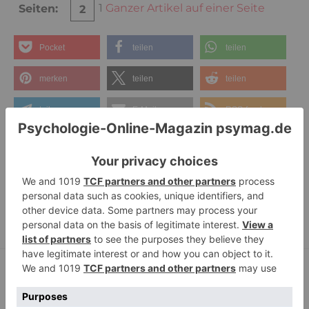
1
Ganzer Artikel auf einer Seite
Seiten:
2
Pocket
teilen
teilen
merken
teilen
teilen
teilen
E-Mail
RSS-feed
Schlagwörter:
Corona
,
Internet
,
Meditieren
,
Normalität
,
Quarantäne