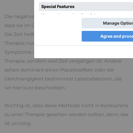
Die negativste Sicht auf Psychotherapien ist die,
dass sie im Grunde überhaupt keinen Effekt haben.
Die Zeit heilt alle Wunden und so muss eine
Therapie nur lange genug dauern, dann sind die
Symptome verschwunden, aber nicht wegen der
Therapie, sondern weil Zeit vergangen ist. Andere
sehen dominant einen Placeboeffekt oder die
Gleichrangigkeit bestimmter Lebensfaktoren, die
wir hier kurz beschreiben.
Wichtig ist, dass diese
Methode
nicht in Konkurrenz
zu einer Therapie gesehen werden sollten, denn das
ist unnötig.