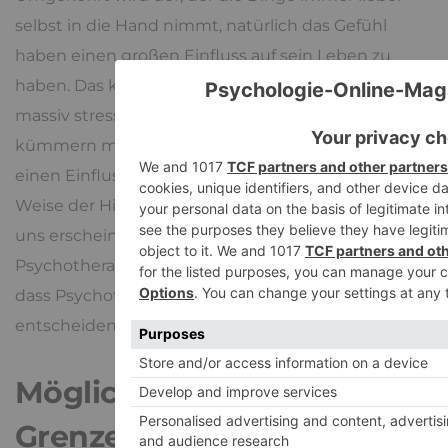
selbst in die Hand nimmt, natürlich das Gefühl
haben einen großen Einfluss auf sein Leben zu
haben. Das kann befriedigend sein, aber auch
massiv stressen, da man sich nun um alles selbst
kümmern muss. Doch die Wahl des Weltbildes hat
einen Einfluss auf das Leben und ist in gewisser
Weise der Hintergrund zu dem, wie unser Leben
uns erscheint. Über Sinn und Unsinn von
Psychotherapien zu reden, heißt auch, zu begreifen,
dass Psychotherapien dieses Weltbild
entscheidend verändern können.
Möglichkeiten und
Grenzen sonstiger Hilfen