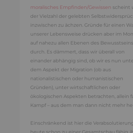
moralisches Empfinden/Gewissen
scheint 
der Vielzahl der gelebten Selbstwidersprü
inzwischen zu ächzen. Gründe für einen W
unserer Lebensweise drücken aber im Mo
auf nahezu allen Ebenen des Bewusstsein
durch. Es dämmert, dass wir überall von
einander abhängig sind, ob wir es nun unt
dem Aspekt der Migration (ob aus
nationalistischen oder humanistischen
Gründen), unter wirtschaftlichen oder
ökologischen Aspekten betrachten, allein
Kampf – aus dem man dann nicht mehr herau
Einschränkend ist hier die Verabsolutieru
heute schon zu einer Gesamtschau fähig, i