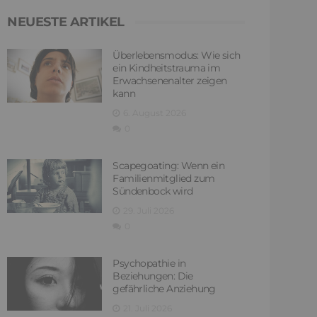
NEUESTE ARTIKEL
Überlebensmodus: Wie sich
ein Kindheitstrauma im
Erwachsenenalter zeigen
kann
6. August 2026
0
Scapegoating: Wenn ein
Familienmitglied zum
Sündenbock wird
29. Juli 2026
0
Psychopathie in
Beziehungen: Die
gefährliche Anziehung
21. Juli 2026