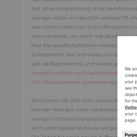
Zeit ohne Smartphones, ohne Mehrfachreise
weniger Autos, mit deutlich weniger PS, 
aber einen kollektiven Zukunftsoptimismus 
Alleinverdiener, der nicht mal Akademiker 
Fast alle gesellschaftlichen Indikatoren, wi
Zufriedenheit war und vieles von dem, was
galt als Besonderheit und wurde gewertsc
langsam zerfallen und das Besondere wu
Der Ödipuskomplex wurde weniger gelebt
Wir können die Zeit nicht zurück drehen, 
täte der Welt gut, wenn wir bessere Mobil
weniger Informationsinput haben wir in nic
vermutlich besser als heute. Vergessen wir