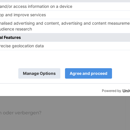
 im Grunde günstig, weil der ‚Weiter so‘- Modus
ällig?
ein und wenn er gelingt, ist die Welt nicht mehr
r Menschen auf der Welt haben und sie werden
r über Konsum, Status und Besitz definiert wird.
e Fragen zu stellen:
en oder verbergen?