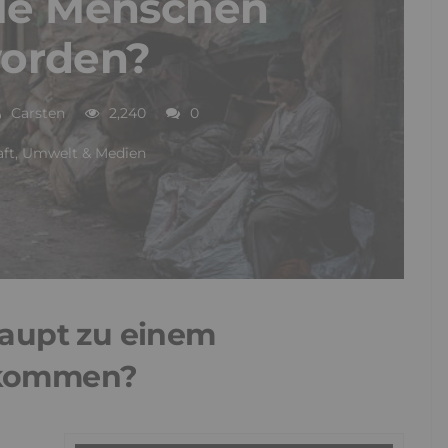
ele Menschen
orden?
Carsten
2,240
0
aft, Umwelt & Medien
haupt zu einem
 kommen?