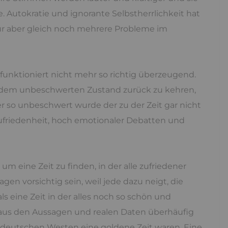
. Autokratie und ignorante Selbstherrlichkeit hat
für aber gleich noch mehrere Probleme im
 funktioniert nicht mehr so richtig überzeugend.
u dem unbeschwerten Zustand zurück zu kehren,
r so unbeschwert wurde der zu der Zeit gar nicht
zufriedenheit, hoch emotionaler Debatten und
m eine Zeit zu finden, in der alle zufriedener
en vorsichtig sein, weil jede dazu neigt, die
s eine Zeit in der alles noch so schön und
h aus den Aussagen und realen Daten überhäufig
im deutschen Westen eine goldene Zeit waren. Eine