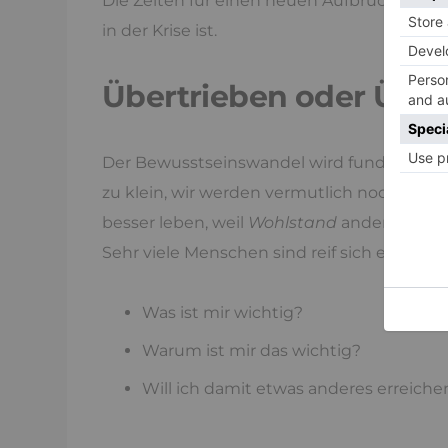
Die Zeiten für einen neuen Aufbruch stehen
in der Krise ist.
Übertrieben oder Überf
Der Bewusstseinswandel wird fundamental s
zu klein, wir werden vermutlich noch meh
besser leben, weil
Wohlstand
anders als nu
Sehr viele Menschen sind reif sich erneut di
Was ist mir wichtig?
Warum ist mir das wichtig?
Will ich damit etwas anderes erreich