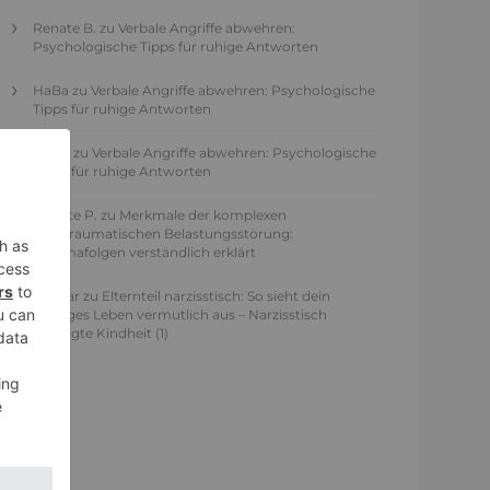
Renate B.
zu
Verbale Angriffe abwehren:
Psychologische Tipps für ruhige Antworten
HaBa
zu
Verbale Angriffe abwehren: Psychologische
Tipps für ruhige Antworten
Adele
zu
Verbale Angriffe abwehren: Psychologische
Tipps für ruhige Antworten
Juliette P.
zu
Merkmale der komplexen
Posttraumatischen Belastungsstörung:
Traumafolgen verständlich erklärt
Ansgar
zu
Elternteil narzisstisch: So sieht dein
heutiges Leben vermutlich aus – Narzisstisch
geprägte Kindheit (1)