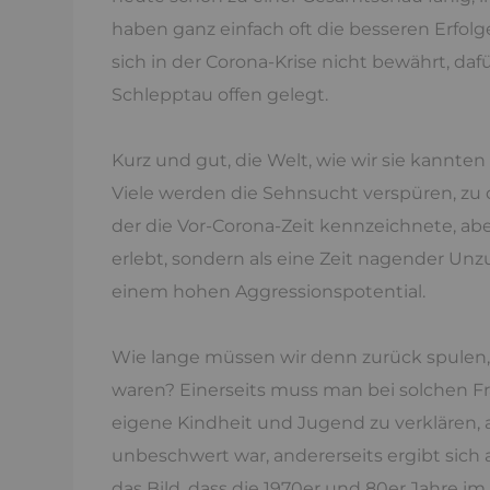
haben ganz einfach oft die besseren Erfolge
sich in der Corona-Krise nicht bewährt, da
Schlepptau offen gelegt.
Kurz und gut, die Welt, wie wir sie kannten
Viele werden die Sehnsucht verspüren, z
der die Vor-Corona-Zeit kennzeichnete, abe
erlebt, sondern als eine Zeit nagender Un
einem hohen Aggressionspotential.
Wie lange müssen wir denn zurück spulen, u
waren? Einerseits muss man bei solchen Frag
eigene Kindheit und Jugend zu verklären, al
unbeschwert war, andererseits ergibt sic
das Bild, dass die 1970er und 80er Jahre 