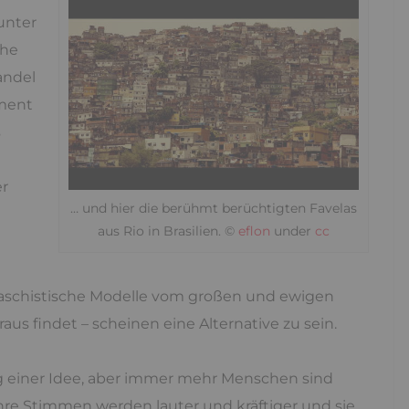
unter
che
andel
ment
s
er
… und hier die berühmt berüchtigten Favelas
aus Rio in Brasilien. ©
eflon
under
cc
 faschistische Modelle vom großen und ewigen
s findet – scheinen eine Alternative zu sein.
ng einer Idee, aber immer mehr Menschen sind
hre Stimmen werden lauter und kräftiger und sie