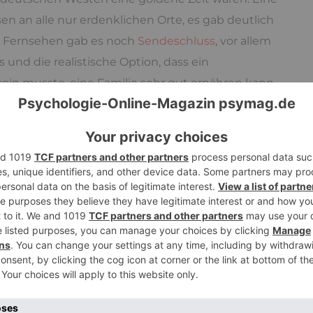
n an alle nur erdenklichen Orte, es gab deutlich
im Fernsehen gab es noch
Sendeschluss
, vor allem
und die realistische Option, dass ein
sein musste, eine Familie sehr gut ernähren kann.
e die Wahlbeteiligung, zeigen, wie groß die
 heute als Selbstverständlichkeit angesehen wird,
hätzt.
In dieser Zeit ist der eigentliche Mainstream
rde zum Zentrum des Lebens
und der Ansprüche.
, es gab also Veränderungen Innen und Außen.
niemand wird auf sein Smartphone verzichten, es
itätskonzepte hätten und auch mit deutlich
ht allzu ferner Vergangenheit sehr gut gelebt …
 die inneren Bereiche von Psyche und Kultur nicht.