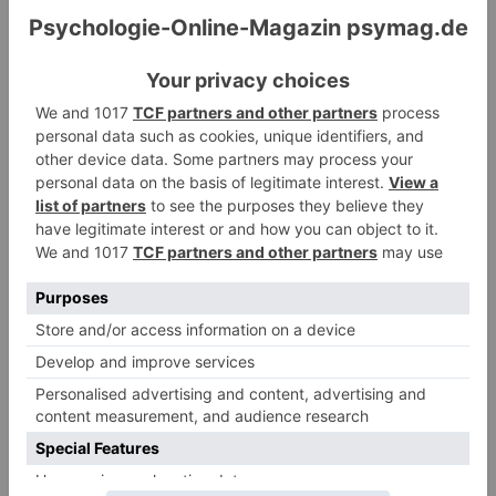
PANDA-Kindern – Kinder mit starkem
Autonomiebedürfnis (2)
15. Juli 2026
0
PDA Autismus: Merkmale und Umgang mit
PANDA-Kindern – Kinder mit starkem
Autonomiebedürfnis (1)