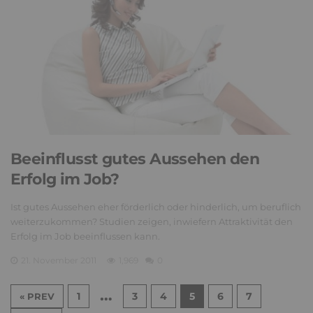
Beeinflusst gutes Aussehen den
Erfolg im Job?
Ist gutes Aussehen eher förderlich oder hinderlich, um beruflich
weiterzukommen? Studien zeigen, inwiefern Attraktivität den
Erfolg im Job beeinflussen kann.
21. November 2011
1,969
0
…
1
3
4
5
6
7
« PREV