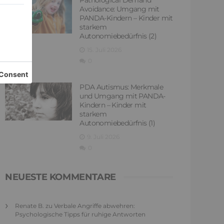
Avoidance: Umgang mit
PANDA-Kindern – Kinder mit
starkem
Autonomiebedürfnis (2)
15. Juli 2026
0
PDA Autismus: Merkmale
und Umgang mit PANDA-
Kindern – Kinder mit
starkem
Autonomiebedürfnis (1)
9. Juli 2026
0
NEUESTE KOMMENTARE
Renate B.
zu
Verbale Angriffe abwehren:
Psychologische Tipps für ruhige Antworten