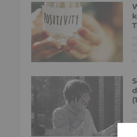
W
k
T
Ko
ko
Le
S
d
(
Er
be
Ko