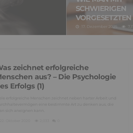
SCHWIERIGEN
VORGESETZTEN
17. Dezember 2025
7,1
as zeichnet erfolgreiche
enschen aus? – Die Psychologie
es Erfolgs (1)
ele erfolgreiche Menschen zeichnet neben harter Arbeit und
rchhaltevermögen eine bestimmte Art zu denken aus, die
n sich aneignen kann.
22. Oktober 2020
2,033
0