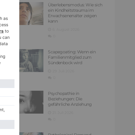
Überlebensmodus: Wie sich
ein Kindheitstrauma im
Erwachsenenalter zeigen
kann
6. August 2026
0
Scapegoating: Wenn ein
Familienmitglied zum
Sündenbock wird
29. Juli 2026
0
Psychopathie in
Beziehungen: Die
gefährliche Anziehung
21. Juli 2026
0
Pathological Demand