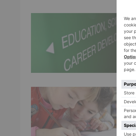
A
f
J
Gl
es
Se
E
E
L
Di
Le
El