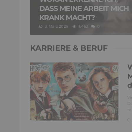
DASS MEINE ARBEIT MICH
KRANK MACHT?
3. März 2026
1,462
0
KARRIERE & BERUF
W
M
d
Vi
Du
ma