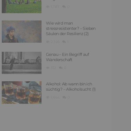
1,787
0
Wie wird man
stressresistenter? – Sieben
Säulen der Resilienz (2)
2,146
1
Genau – Ein Begriff auf
Wanderschaft
512
0
Alkohol: Ab wann bin ich
süchtig? – Alkoholsucht (1)
1,644
0