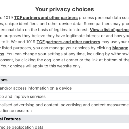
ngst vor der Arbeit: Fünf Ansätze
ür mehr Selbstbewusstsein im
ob
aubst du, deiner Arbeit nicht gewachsen zu sein? Dann wird
 Zeit, deine Einstellung zu überdenken. Mehr
lbstbewusstsein im Job.
4. September 2019
1,692
0
influssfaktoren auf die
ntwicklung der
eistungsmotivation von Schülern
e Einflussfaktoren auf die Entwicklung von
istungsmotivation von Schülern zu kennen, ist für Lehrer und
tern sehr interessant. Es ist sehr wichtig, dass Kinder eine