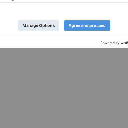
gene Motivation in der Schule haben.
22. Juli 2019
2,876
0
NEXT »