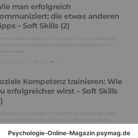
ie man erfolgreich
ommuniziert: die etwas anderen
ipps – Soft Skills (2)
mmunikation ist gar nicht so schwer. Wie man erfolgreich
mmuniziert und sich ganz nebenbei zufriedener durchs
ben bewegt.
29. Januar 2020
1,630
0
oziale Kompetenz trainieren: Wie
u erfolgreicher wirst – Soft Skills
1)
folgreich im Umgang mit Menschen zu sein, bringt einen
ruflich und sozial voran. Dafür muss man seine soziale
mpetenz trainieren.
23. Januar 2020
1,512
0