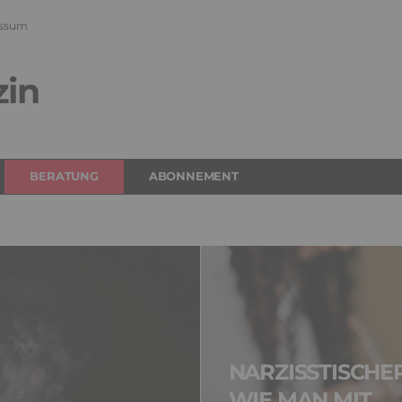
ssum
zin
BERATUNG
ABONNEMENT
NARZISSTISCHER
WIE MAN MIT