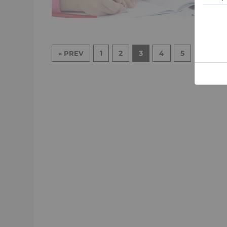
ei
…
1
2
3
4
5
7
« PREV