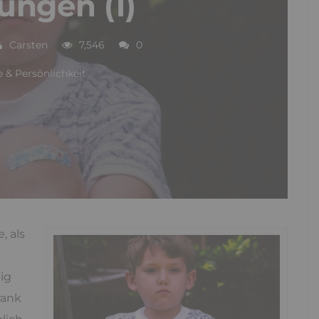
ungen (1)
Carsten
7,546
0
 & Persönlichkeit
, als
ig
rank