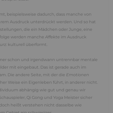
mt, beispielsweise dadurch, dass manche von
hrem Ausdruck unterdrückt werden. Und so hat
rstellungen, die ein Mädchen oder Junge, eine
zufolge werden manche
Affekt
e im Ausdruck
rz: kulturell überformt.
er schon und irgendwann untrennbar mentale
lder mit eingebaut. Das ist gerade auch im
 Die andere Seite, mit der die
Emotionen
her Weise ein Eigenleben führt, in anderer nicht.
Individuum abhängig wie gut und genau wir
 Schauspieler, Qi Gong und Yoga Meister sicher
doch heißt verstehen nicht dasselbe wie
m Gebiet ein schwieriger.