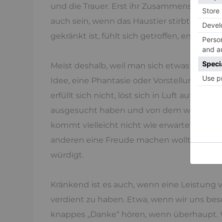
und die Trauer. Erst ihr Zusammenspiel ma
auch sein, wenn das Haustier stirbt, ärger
gekränkt ist, fühlt sich getroffen, erschütter
Meist deshalb, weil man sich etwas anders 
Idee, eine Phantasie oder Vorstellung und 
erfüllt sich nicht, löst sich in Luft auf, fäl
ausgesucht haben und von dem wir dachten
kommt vielleicht nicht wie erwartet an. Das
anderen eine Freude machen wollten und ärge
würdigt.
Kränkend ist es auch, wenn eine Leistung 
verdient zu haben. Etwa, wenn wir uns be
knappes „Danke“ hören, wenn überhaupt. 