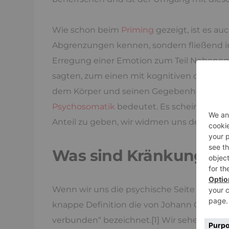
Wie schon beim
Priming
gezeigt, ist es au
Abgrenzungen kennen, sondern fließend 
Erregung einer Emotion zum Teil Nebene
sagten, zum einen mit kognitiven oder m
dem Körper und seinen Gegebenheiten un
Psychosomatik
bedeutet. Es scheint bei 
Anteil zu geben, wir widmen uns dem spät
Was sind Kränkungen
Wenn wir uns die psychische Seite der Krän
knappe Definition die von Johann Christoph
verbunden“ bezeichnet.[1] Wir sehen, dass 