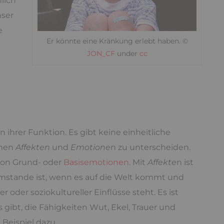
lich
nser
e
Er könnte eine Kränkung erlebt haben. ©
JON_CF
under
cc
 ihrer Funktion. Es gibt keine einheitliche
chen
Affekten
und
Emotione
n zu unterscheiden.
on Grund- oder
Basisemotionen
. Mit
Affekte
n ist
imstande ist, wenn es auf die Welt kommt und
 oder soziokultureller Einflüsse steht. Es ist
 gibt, die Fähigkeiten Wut, Ekel, Trauer und
eispiel dazu.