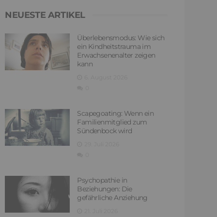
NEUESTE ARTIKEL
Überlebensmodus: Wie sich
ein Kindheitstrauma im
Erwachsenenalter zeigen
kann
6. August 2026
0
Scapegoating: Wenn ein
Familienmitglied zum
Sündenbock wird
29. Juli 2026
0
Psychopathie in
Beziehungen: Die
gefährliche Anziehung
21. Juli 2026