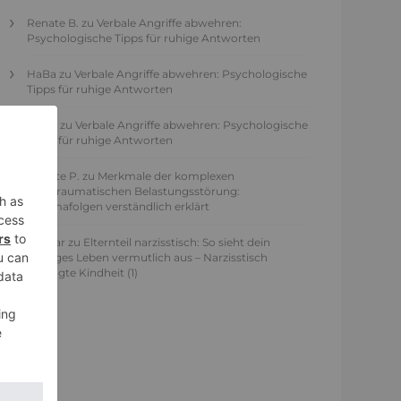
Renate B.
zu
Verbale Angriffe abwehren:
Psychologische Tipps für ruhige Antworten
HaBa
zu
Verbale Angriffe abwehren: Psychologische
Tipps für ruhige Antworten
Adele
zu
Verbale Angriffe abwehren: Psychologische
Tipps für ruhige Antworten
Juliette P.
zu
Merkmale der komplexen
Posttraumatischen Belastungsstörung:
Traumafolgen verständlich erklärt
Ansgar
zu
Elternteil narzisstisch: So sieht dein
heutiges Leben vermutlich aus – Narzisstisch
geprägte Kindheit (1)