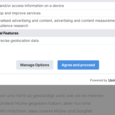
cht die Kränkung aus, denn traurig kann man
lich, wenn man sich den Kopf stößt. Wer jedoch
t.
vorgestellt hatte, als es nun gekommen ist. Eine
oft eine besondere Erwartung, die wir hatten,
lt zusammen. Ein Geschenk, was wir liebevoll
, der andere würde sich darüber sehr freuen,
 kann kränken. Wir sind traurig, weil wir dem
rlich, weil es ihn nicht freut oder er es nicht
von uns nicht so gewürdigt wird, wie wir es meinen
sondere Mühe gegeben haben, aber nur eine
Wir möchten, dass unsere Mühe und Sorgfalt