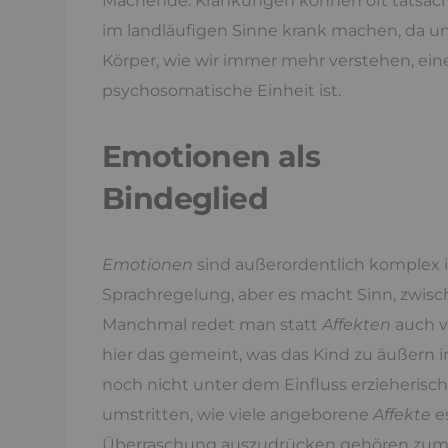
Machende. Kränkungen können oft tatsäch
im landläufigen Sinne krank machen, da u
Körper, wie wir immer mehr verstehen, ein
psychosomatische Einheit ist.
Emotionen als
Bindeglied
Emotionen
sind außerordentlich komplex in
Sprachregelung, aber es macht Sinn, zwis
Manchmal redet man statt
Affekten
auch v
hier das gemeint, was das Kind zu äußern 
noch nicht unter dem Einfluss erzieherischer
umstritten, wie viele angeborene
Affekte
es
Überraschung auszudrücken gehören zum B