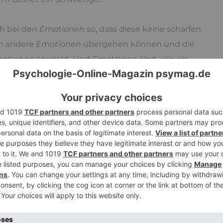
ch bei den
Emotionen
so, dass diese keine scharfen
in andere
Emotionen
übergehen können und die
motionen erweckt. Und
Emotionen
sind, wie wir
entalen Konzepten verbunden, zum anderen mit
d Rhythmen. Dieser Zusammenhang ist das, was
Kränkungen einen hohen psychosomatischen
er.
?
kungen anschauen, so ist die vielleicht beste,
 Adelung, der sie als „Ärgerniß mit Traurigkeit
hier zwei
Emotionen
zusammen wirken, der Ärger