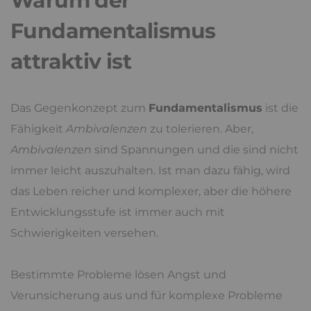
„Hab ich’s nicht immer gesagt?“, während
gegenteilige Aussagen als irrelevant, Fälschungen
oder ideologisch motivierter Unfug angesehen
werden. Das Weltbild ist komplett geschlossen, das
Misstrauen gegen Abweichler wird immer größer,
Moralismus und Größenwahn
reichen sich die
Hände.
Warum der
Fundamentalismus
attraktiv ist
Das Gegenkonzept zum
Fundamentalismus
ist die
Fähigkeit
Ambivalenzen
zu tolerieren. Aber,