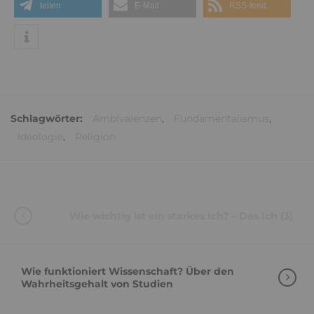
Ansonsten bringt der Psychoanalytiker Micha
Hilgers es in
in einem Interview
auf den Punkt:
„
Ambivalenz
ist das Tor zur Humanität und
Menschlichkeit.“
Pocket
teilen
teilen
merken
teilen
teilen
teilen
E-Mail
RSS-feed
Schlagwörter:
Ambivalenzen
,
Fundamentalismus
,
Ideologie
,
Religion