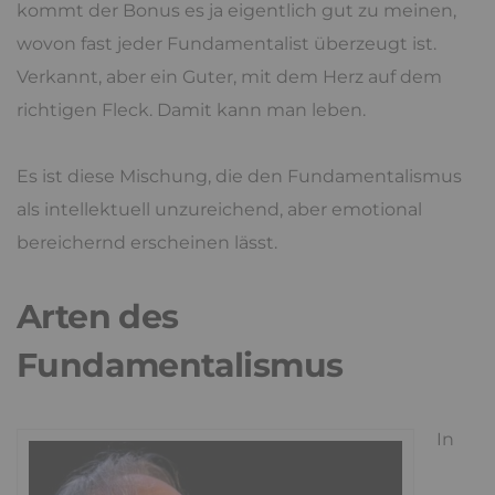
Defizit, der Fundamentalist gewinnt auch etwas
dabei.
Fundamentalisten wirken entschlossen und vital.
So simpel und oft unterkomplex ihre Botschaften
sein mögen, die Faust zu ballen und losmarschieren
zu können ist erst mal sexy. Die anderen
diskutieren, wir tun was. Das kommt an. Dazu
kommt der Bonus es ja eigentlich gut zu meinen,
wovon fast jeder Fundamentalist überzeugt ist.
Verkannt, aber ein Guter, mit dem Herz auf dem
richtigen Fleck. Damit kann man leben.
Es ist diese Mischung, die den Fundamentalismus
als intellektuell unzureichend, aber emotional