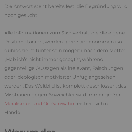
Gegenseite reagiert und die Tendenz von der
Klärung bestimmter Sachverhalte ins Ideologische
und Persönliche geht. „Wer hier nicht meiner
Meinung ist, wo die Sache doch so klar ist, der wird
wohl seine Gründe haben.“ Argwohn macht sich
breit.
In voller Blüte, mit einem harten
paranoiden
Einschlag, erleben wir den
Fundamentalismus
so:
Die Antwort steht bereits fest, die Begründung wird
noch gesucht.
Alle Informationen zum Sachverhalt, die die eigene
Position stärken, werden gerne angenommen (so
dubios sie mitunter sein mögen), nach dem Motto: