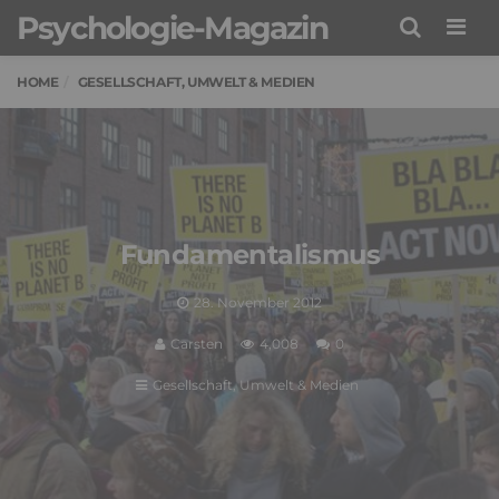
Psychologie-Magazin
Men
HOME
GESELLSCHAFT, UMWELT & MEDIEN
Fundamentalismus
28. November 2012
Carsten
4,008
0
Gesellschaft, Umwelt & Medien