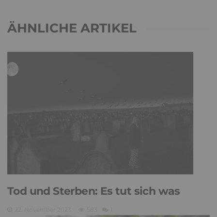
HaBa
zu
Verbale Angriffe abwehren: Psychologische Tipps für
ruhige Antworten
Adele
zu
Verbale Angriffe abwehren: Psychologische Tipps für
ruhige Antworten
Juliette P.
zu
Merkmale der komplexen Posttraumatischen
Belastungsstörung: Traumafolgen verständlich erklärt
Ansgar
zu
Elternteil narzisstisch: So sieht dein heutiges Leben
vermutlich aus – Narzisstisch geprägte Kindheit (1)
ÄHNLICHE ARTIKEL