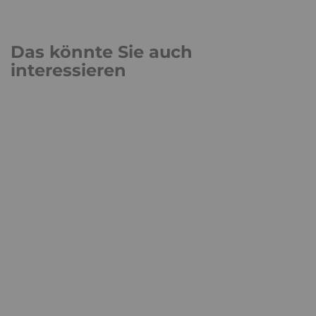
Wie wichtig ist ein starkes Ich? – Das Ich (3)
Wie funktioniert Wissenschaft? Über den
Wahrheitsgehalt von Studien
Das könnte Sie auch
interessieren