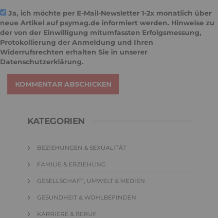
Mit der Nutzung dieses Formulars erkläre ich mich mit der
Speicherung und Verarbeitung meiner Daten durch diese
Website einverstanden. Mehr in unserer
Datenschutzerklärung
.
Es besteht kein Anspruch auf Veröffentlichung des
Kommentars. Wir behalten uns vor, Kommentare zu editieren
(bspw. bei offensichtlichen Schreibfehlern) oder nicht zu
veröffentlichen. Zudem können wir die Kommentarfunktion
jederzeit deaktivieren, für die gesamte Webseite oder einzelne
Beiträge.
Ja, ich möchte per E-Mail-Newsletter 1-2x monatlich über
neue Artikel auf psymag.de informiert werden. Hinweise zu
der von der Einwilligung mitumfassten Erfolgsmessung,
Protokollierung der Anmeldung und Ihren
Widerrufsrechten erhalten Sie in unserer
Datenschutzerklärung
.
KOMMENTAR ABSCHICKEN