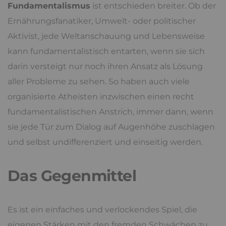
Liberal Democrats
under
cc
Zeiten, in denen wir uns wieder mit
Religionsdiskussionen
auseinandersetzen, hat man
schnell den Eindruck, als sei Fundamentalismus
primär ein religiöses Phänomen.
So richtig das bisweilen ist, das Gesamtphänomen
Fundamentalismus
ist entschieden breiter. Ob der
Ernährungsfanatiker, Umwelt- oder politischer
Aktivist, jede Weltanschauung und Lebensweise
kann fundamentalistisch entarten, wenn sie sich
darin versteigt nur noch ihren Ansatz als Lösung
aller Probleme zu sehen. So haben auch viele
organisierte Atheisten inzwischen einen recht