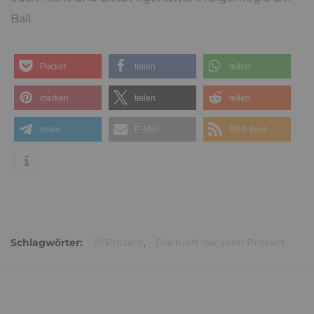
Ball.
Pocket
teilen
teilen
merken
teilen
teilen
teilen
E-Mail
RSS-feed
Schlagwörter:
10 Prozent
,
Die Kraft der zehn Prozent