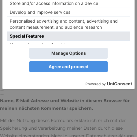
(die E-Mail-Adresse wird nicht veröffentlicht)
Name, E-Mail-Adresse und Website in diesem Browser für
meinen nächsten Kommentar speichern.
Mit der Nutzung dieses Formulars erkläre ich mich mit der
Speicherung und Verarbeitung meiner Daten durch diese
Website einverstanden. Mehr in unserer
Datenschutzerklärung
.