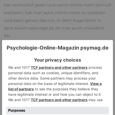
hat vermutlich jeder und wenn nichts mehr sinnvoll
erscheint, hat man auch nichts mehr zu verlieren
und kann genau das tun. In dem Augenblick in
dem einem alles egal ist, ist man auch unendlich
frei.
Ein bisschen mag man das kennen, wenn ein
Lebenstraum, mit dem man stark identifiziert war,
geplatzt ist. Eine Option für eine Liebe des Lebens,
einen intensiven Berufswunsch oder was auch
immer ist definitiv vorbei und man kann sich nicht
mehr vormachen, es würde vielleicht später noch
mal dazu kommen, der Traum ist aus. Die Straßen
durch die man geht, sind noch immer dieselben,
die Welt hat sich äußerlich nicht verändert, doch