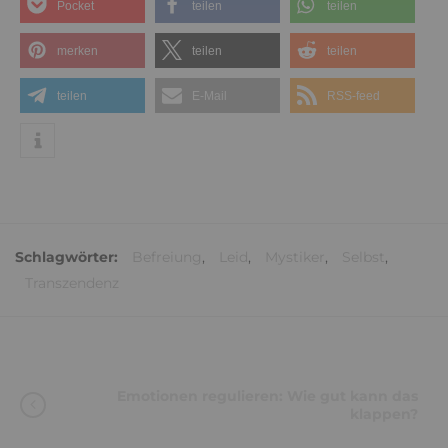
Pocket
teilen
teilen
merken
teilen
teilen
teilen
E-Mail
RSS-feed
Schlagwörter:
Befreiung
,
Leid
,
Mystiker
,
Selbst
,
Transzendenz
Emotionen regulieren: Wie gut kann das
klappen?