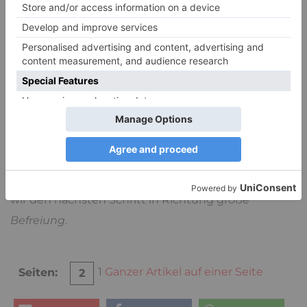
innerlich spürt man, dass alles anders ist: einerseits
ist alles leer, andererseits ist man unendlich frei.
Vielleicht ist das Ich noch nicht tot, vielleicht aber
für einen Moment doch, aber ein großer Teil dessen,
womit sich das Ich identifizierte ist gestorben. Was
herrschte dabei vor, als Sie das vielleicht erlebt
haben?
Freiheit
, Leere? Wer aus Verzweiflung sein
Leben wegwerfen will, könnte statt dessen
versuchen, sein Ich sterben zu lassen, aber gehen
wir den nächsten Schritt in Richtung große
Befreiung
.
1
Ganzer Artikel auf einer Seite
Seiten:
2