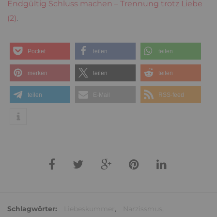
Endgültig Schluss machen – Trennung trotz Liebe
(2)
.
Pocket
teilen
teilen
merken
teilen
teilen
teilen
E-Mail
RSS-feed
Schlagwörter:
Liebeskummer
,
Narzissmus
,