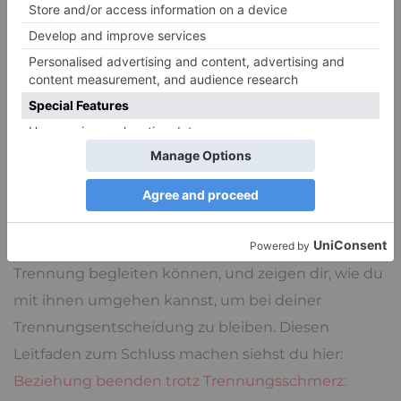
unser Leuchtturm. Sie zeigt uns, wie wir ein Leben
in Einklang mit unseren Werten führen können.
Welche Tricks können uns dabei helfen, die
Stolpertsteine auf dem Weg zu einem
verantwortungsvollen Umgang
mit uns selbst zu
umgehen? Damit wir es schaffen können, die Affäre
zu beenden? Im nächsten Abschnitt unserer Reihe
„Trennung trotz Liebe“ geben wir dir eine Landkarte
der Emotionen an die Hand, die dich im Prozess der
Trennung begleiten können, und zeigen dir, wie du
mit ihnen umgehen kannst, um bei deiner
Trennungsentscheidung zu bleiben. Diesen
Leitfaden zum Schluss machen siehst du hier:
Beziehung beenden trotz Trennungsschmerz: