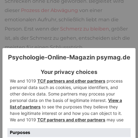
Schrecken ohne Ende geworden. Begleitet wird
dieser
Prozess der Abwägung
von einer
emotionalen Aufruhr, schließlich liebt man die
Person. Erst wenn der
Schmerz zu bleiben
, größer
ist, als der Schmerz zu gehen, entscheiden sich die
meisten für einen Schlussstrich.
Nach der Trennung verspürt man neben vielen
Zweifeln, großer Trauer und unbestimmten
Ängsten auch eine
gewisse Ruhe
. Zunächst
nehmen viele von uns diese nur unterschwellig
wahr, doch schenkt man ihr zunehmend
Beachtung, wird sie deutlicher spürbar. Diese Ruhe,
die wir wahrnehmen, ist das Resultat der
kognitiven Dissonanzbeseitigung. Die Ruhe ist