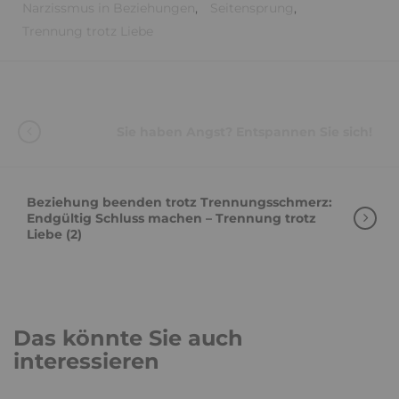
Narzissmus in Beziehungen
,
Seitensprung
,
Trennung trotz Liebe
Sie haben Angst? Entspannen Sie sich!
Beziehung beenden trotz Trennungsschmerz:
Endgültig Schluss machen – Trennung trotz
Liebe (2)
Das könnte Sie auch
interessieren