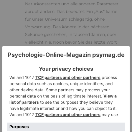
Naturkonstanten und alle anderen Parameter
abrupt ändern. Das bedeutet: Ein „Aus“ käme
für unser Universum schlagartig, ohne
Vorwarnung. Das könnte in der nächsten
Sekunde geschehen, in tausend Jahren, oder
vielleicht nie. Noch bevor Sie das letzte Wort
auf der soeben aufgeschlagenen Seite lesen,
könnte unser Universum ein Ende haben.“[2]
Lebenslügen
Zur Entspannung kurz zurück in unseren Bereich.
Wobei uns die kosmischen Möglichkeiten, die dann
wirklich mal umfassend katastrophal wären,
irgendwie nicht so richtig berühren. Schon die