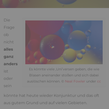
Die
Frage
ob
nicht
alles
ganz
anders
Es könnte viele ‚Uni’versen geben, die wie
ist
Blasen aneinander stoßen und sich dabei
oder
auslöschen können. ©
Neal Fowler
under
cc
sein
könnte hat heute wieder Konjunktur und das oft
aus gutem Grund und auf vielen Gebieten.