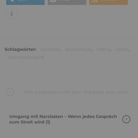
Schlagwörter:
Backlash
,
Kosmologie
,
Matrix
,
Selbst
,
Wahrheitsbegriff
Wie ausgesöhnt mit dem Tod kann man sein?
Umgang mit Narzissten – Wenn jedes Gespräch
zum Streit wird (1)