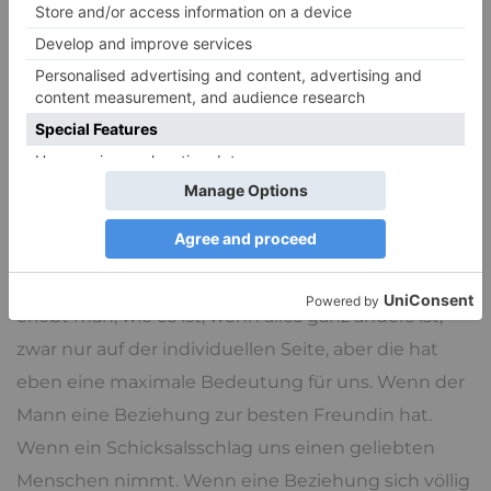
Gefahr durch Supervulkane oder Meteore ist nicht
ohne, also, wenn sie den dann kämen, aber
gemessen am Crash zweier Blasen, die dachten, sie
seien einmalige Universen, ist das nicht der Rede
wert. Nach wie vor ist unser Alltag uns emotional
näher, weil wir ihn eben so kennen.
Wir stehen fassungslos da, wenn Menschen, denen
wir vertraut haben uns hintergehen. Auch dann
erlebt man, wie es ist, wenn alles ganz anders ist,
zwar nur auf der individuellen Seite, aber die hat
eben eine maximale Bedeutung für uns. Wenn der
Mann eine Beziehung zur besten Freundin hat.
Wenn ein Schicksalsschlag uns einen geliebten
Menschen nimmt. Wenn eine Beziehung sich völlig