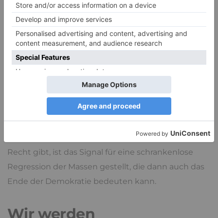
Die Politik hat, um es freundlich zu sagen, in den
letzten Jahrzehnten keine Glanzleistungen
vollbracht. Unsere Werte sind gar nicht schlecht,
aber wenn unsere Vertreter sie selbst nicht mehr
vertreten, sondern ein Primat der Wirtschaft vor
Menschenrechten gesetzt scheint, sollte man sich
nicht wundern, warum diese
Demokratie in der
Krise
ist. Wenn es eine Gesellschaft verschiedener
Klassen nicht nur beim Geld, sondern auch beim
Recht gibt, ist das Signal für eine schrankenlose
Regression der Massen gestellt, die dann auch das
Ende der Demokratie bedeuten kann.
Wir werden