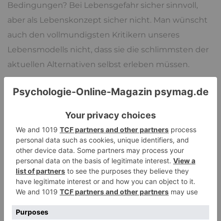
Bedingungen? Bei Lebensgefahr sicher sinnvoll,
aber als Lebenskonzept sicher nicht. Man wünscht
auch den vollmundigsten Kritikern unseres
Lebensmodells nicht, dass sie die schlimmsten der
aktuellen Alternativen selbst erleben müssen.
Jedoch sind Werte, Wirtschaft und Politik kein
Selbstzweck, sondern sollen dem Menschen
dienen. Stellt man sich die Frage, ob das
gegenwärtig noch der Fall ist, kann man hier und
da Zweifel bekommen. Die Menschen sind nicht
gleich und werden es nie sein, aber ein
Wirtschaftssystem
, das die Ungleichheit vergrößert
und soziale Gräben zementiert, kann man nicht
wollen.