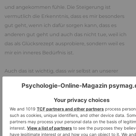
und angekommen fühle. Die Steigerung ist
vermutlich die Erkenntnis, dass es mir besonders
gut geht, wenn ich dafür sorgen kann, dass es
anderen gut geht und auch das nicht tue, weil ich
das als Glücksrezept ausprobiere, sondern weil es
mir ein inneres Bedürfnis ist.
Auch das ist wichtig, dass wir selbst an unserer
Lebensgeschichte mitschreiben können. Leben
stößt uns nicht einfach nur zu, sondern wir sind oft
in der Lage es mit zu gestalten.
Wir sind wir denn
nun wirklich?
Das können wir auch vielfältige
Weise mitgestalten.
Quellen: