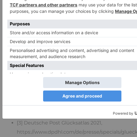
[1] Institutionen: Wem vertrauen die
Deutschen noch? von Marzena Sicking, 12. Juni
2021, https://www.arzt-
wirtschaft.de/vermischtes/institutionen-wem-
vertrauen-die-deutschen-noch/
[2] Die Grenzen der Forschungsfreiheit – Wie
Politik und Wirtschaft die freie Forschung
gefährden, Von Matthias Becker · 23.05.2019,
https://www.deutschlandfunkkultur.de/die-
grenzen-der-forschungsfreiheit-wie-politik-
und-100.html
[3] Deutsche Post Glücksatlas 2021,
https://www.dpdhl.com/de/presse/specials/glueck