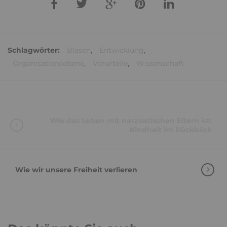
Schlagwörter:
Blasen
,
Entwicklung
,
Organisationsebene
,
Vorurteile
,
Wissenschaft
Wie das Leben mit narzisstischen Eltern ist:
Kindheit im Rückblick
Wie wir unsere Freiheit verlieren