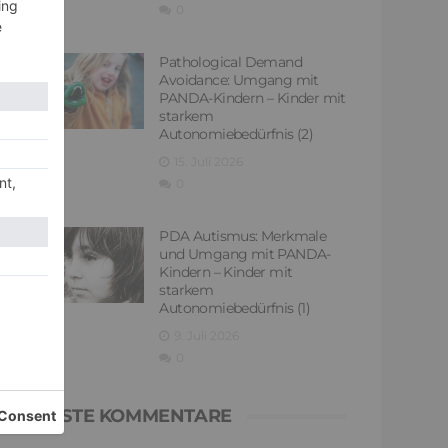
0
Pathological Demand
Avoidance: Umgang mit
PANDA-Kindern – Kinder mit
starkem
Autonomiebedürfnis (2)
15. Juli 2026
0
PDA Autismus: Merkmale
und Umgang mit PANDA-
Kindern – Kinder mit
starkem
Autonomiebedürfnis (1)
9. Juli 2026
0
NEUESTE KOMMENTARE