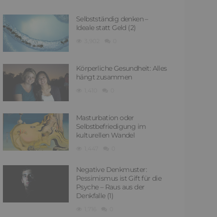
Selbstständig denken –
Ideale statt Geld (2)
3,902
0
Körperliche Gesundheit: Alles
hängt zusammen
1,410
0
Masturbation oder
Selbstbefriedigung im
kulturellen Wandel
1,447
0
Negative Denkmuster:
Pessimismus ist Gift für die
Psyche – Raus aus der
Denkfalle (1)
1,716
0