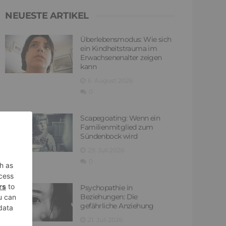
NEUESTE ARTIKEL
Überlebensmodus: Wie sich
ein Kindheitstrauma im
Erwachsenenalter zeigen
kann
6. August 2026
0
Scapegoating: Wenn ein
Familienmitglied zum
Sündenbock wird
29. Juli 2026
0
Psychopathie in
Beziehungen: Die
gefährliche Anziehung
21. Juli 2026